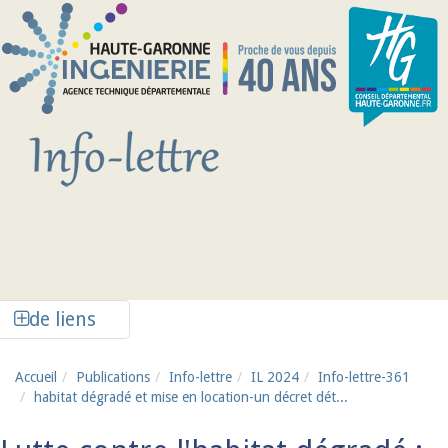
Aller au contenu principal
Afficher la colonne de liens latéraux
de liens
Accueil
Publications
Info-lettre
IL 2024
Info-lettre-361
habitat dégradé et mise en location-un décret dét...