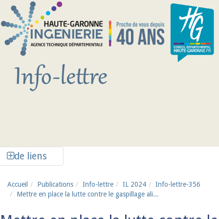
Aller au contenu principal
Afficher la colonne de liens latéraux
de liens
Accueil
Publications
Info-lettre
IL 2024
Info-lettre-356
Mettre en place la lutte contre le gaspillage ali...