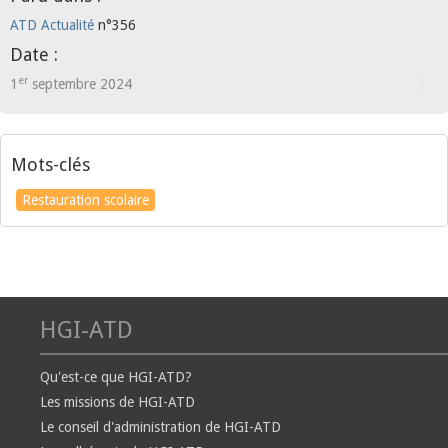
ATD Actualité
n°356
Date :
er
1
septembre 2024
Mots-clés
Restauration scolaire
HGI-ATD
Qu'est-ce que HGI-ATD?
Les missions de HGI-ATD
Le conseil d'administration de HGI-ATD