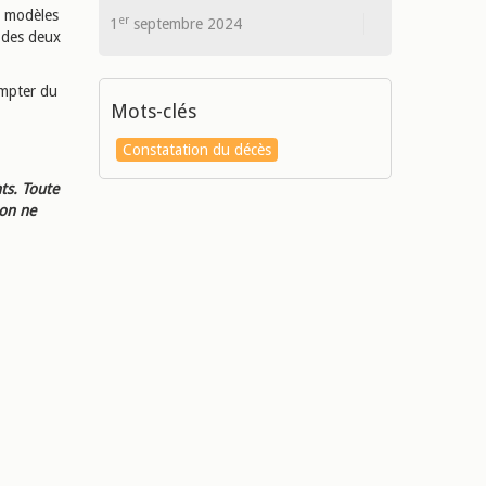
x modèles
er
1
septembre 2024
n des deux
ompter du
Mots-clés
Constatation du décès
ts. Toute
ion ne