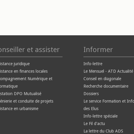
nseiller et assister
Informer
istance juridique
Info-lettre
istance en finances locales
Le Mensuel - ATD Actualité
compagnement Numérique et
Conseil en diagonale
ormatique
Recherche documentaire
station DPO Mutualisé
Dossiers
énierie et conduite de projets
Le service Formation et Inf
istance en urbanisme
des Elus
Info-lettre spéciale
Le Fil d'actu
La lettre du Club ADS