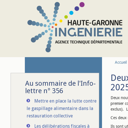
Aller au contenu principal
Accueil
Deux
Au sommaire de l'Info-
202
lettre n° 356
Deux nouv
Mettre en place la lutte contre
premier co
le gaspillage alimentaire dans la
exclus). L
restauration collective
Ces deux m
Les délibérations fiscales à
Ils sont u