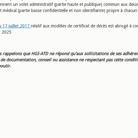
ennent un volet administratif (partie haute et publique) commun aux deu
t médical (partie basse confidentielle et non identifiante) propre à chacu
.
u 17 juillet 2017
relatif aux modèles de certificat de décès est abrogé à c
r 2025
 rappelons que HGI-ATD ne répond qu'aux sollicitations de ses adhéren
e documentation, conseil ou assistance ne respectant pas cette condit
outir.