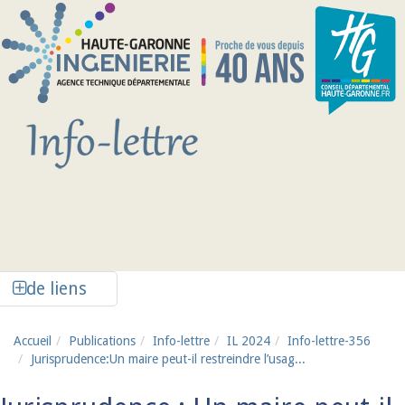
Aller au contenu principal
Afficher la colonne de liens latéraux
de liens
Accueil
Publications
Info-lettre
IL 2024
Info-lettre-356
Jurisprudence:Un maire peut-il restreindre l’usag...