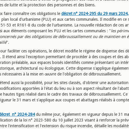
es de lutte et la protection des personnes et des biens.
 faire connaître ces obligations le
décret n° 2024-295 du 29 mars 2024,
 plan local d'urbanisme (PLU) et aux cartes communales. Il modifie en ce 
R151-53 et R161-8 du code de l'urbanisme. La nouvelle rédaction de ces art
nsi aux éléments composant les PLU et les cartes communales : "
les périm
concernés par des obligations de débroussaillement ou de maintien en é
illé
".
our faciliter ces opérations, le décret modifie le régime de dispense des d
. Il étend ainsi l'exception permettant de procéder à des coupes et des ab
aration préalable, aux espaces boisés identifiés comme présentant un intér
istorique, architectural ou écologique. Cette dispense s'applique égalemen
s nécessaires à la mise en œuvre de l'obligation de débroussaillement.
étend aussi la possibilité, pour les sites classés, d'obtenir une autorisation
odifications apportées à l'état du lieu ou à son aspect résultant de l'abat
e hautes tiges réalisé dans le cadre des travaux de débroussaillement. Ce 
vigueur le 31 mars et s'applique aux coupes et abattages réalisés à compte
décret n° 2024-284
du même jour, également en vigueur depuis le 31 mar
lication de la loi n° 2023-580 du 10 juillet 2023 visant à renforcer la prév
ontre l'intensification et l'extension du risque incendie, détaille les modalité