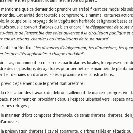
ssaillement en précisant notamment le rôle du préfet.
si mentionné que ce dernier doit prendre un arrêté fixant ces modalités sel
incendie. Cet arrêté doit toutefois comprendre, a minima, certaines action
le, la coupe ou le broyage de la végétation herbacée et ligneuse basse et
situés sous le couvert d'arbres ou bien encore "
le dégagement de toute v
au-dessus de l'ensemble des voies ouvertes à la circulation publique et 
ux constructions, chantiers ou installations de toute nature
".
éant le préfet fixe "
les distances d'éloignement, les dimensions, les quan
et les densités applicables à chaque modalité
".
ins cas, notamment en raison des particularités locales, le représentant de
dre des dispositions dérogatoires pour permettre le maintien de plantatio
nt et de haies ou d'arbres isolés à proximité des constructions.
 prévoit également que le préfet doit prescrire :
la réalisation des travaux de débroussaillement de manière progressive d
space, notamment en procédant depuis l'espace urbanisé vers l'espace nat
 zones refuges ;
le maintien d'îlots composés d'herbacés, de semis d'arbres, d'arbres, de l
d'arbustes
la préservation d'arbres à cavité apparente, d'arbres taillés en têtards ou