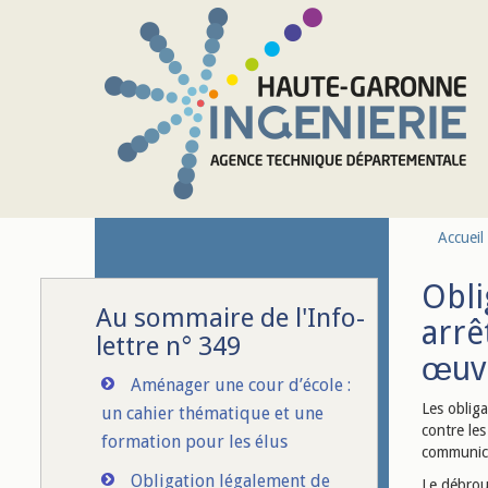
Aller au contenu principal
Accueil
Obli
Au sommaire de l'Info-
arrê
lettre n° 349
œuv
Aménager une cour d’école :
Les oblig
un cahier thématique et une
contre les
formation pour les élus
communica
Obligation légalement de
Le débrous