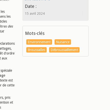
Date :
les
15 avril 2024
sens les
icles
ètres des
tat
Mots-clés
Environnement
Nuisance
éclarations
attages,
Broussailles
Débroussaillement
êt d'ordre
t aux
 spéciale
tage
texte est
r de cette
s, pris
ention et
s