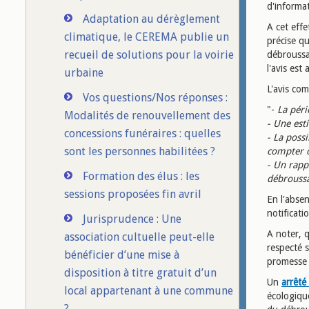
d'informa
Adaptation au dérèglement
A cet effe
climatique, le CEREMA publie un
précise qu
recueil de solutions pour la voirie
débroussai
l'avis est 
urbaine
L'avis com
Vos questions/Nos réponses :
"-
La péri
Modalités de renouvellement des
- Une est
concessions funéraires : quelles
- La possi
sont les personnes habilitées ?
compter d
- Un rapp
Formation des élus : les
débroussa
sessions proposées fin avril
En l'abse
notificati
Jurisprudence : Une
A noter, q
association cultuelle peut-elle
respecté s
bénéficier d’une mise à
promesse 
disposition à titre gratuit d’un
Un
arrêté
local appartenant à une commune
écologique
?