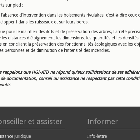
ts sur pied ;
l'absence d'intervention dans les boisements rivulaires, c'est-à-dire ceux 
eloppent dans les ruisseaux et sur leurs bords.
ue pour le maintien des îlots et de préservation des arbres, l'arrêté précis
e les distances d'éloignement, les dimensions, les quantités et les densités
s en conciliant la préservation des fonctionnalités écologiques avec les obj
es personnes et de diminution de l'intensité des incendies.
 rappelons que HGI-ATD ne répond qu'aux sollicitations de ses adhéren
e documentation, conseil ou assistance ne respectant pas cette condit
outir.
nseiller et assister
Informer
istance juridique
Info-lettre