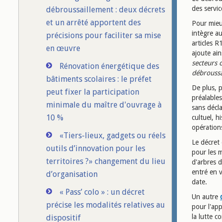
des servic
débroussaillement : deux décrets
et un arrêté apportent des
Pour mieux
intègre au
précisions pour faciliter sa mise
articles 
en œuvre
ajoute ai
secteurs 
Rénovation énergétique des
débroussa
bâtiments scolaires : le préfet
De plus, p
peut fixer la participation
préalables
minimale du maître d'ouvrage à
sans décl
10 %
cultuel, h
opération
«Tiers-lieux, gadgets ou réels
Le décret 
outils d’innovation pour les
pour les m
territoires ?» changement du lieu
d'arbres d
entré en 
d’organisation
date.
« Pass’ colo » : un décret
Un autre
précise les modalités relatives au
pour l'app
la lutte c
dispositif