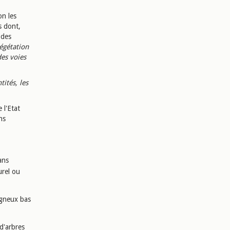
on les
s dont,
 des
égétation
des voies
tités, les
 l'Etat
ns
ans
urel ou
igneux bas
 d'arbres