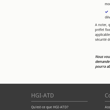
mor
dév
A noter, q
préfet fix
applicable
sécurité d
Nous vous
demande d
pourra ab
HGI-ATD
Co
Qu'est-ce que HGI-ATD?
Ass