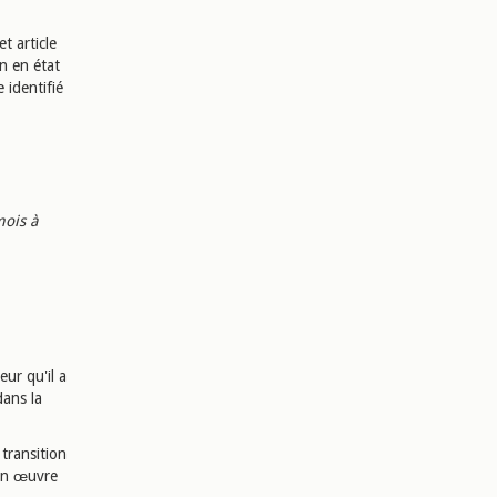
t article
n en état
 identifié
mois à
eur qu'il a
dans la
 transition
 en œuvre