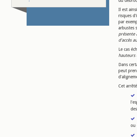
du débrou
Il est ain
risques d'
par exemp
arbustes 
présente 
d'accès a
Le cas éch
hauteurs 
Dans certa
peut pren
d'aligneme
Cet arrêté
l'e
des
ou 