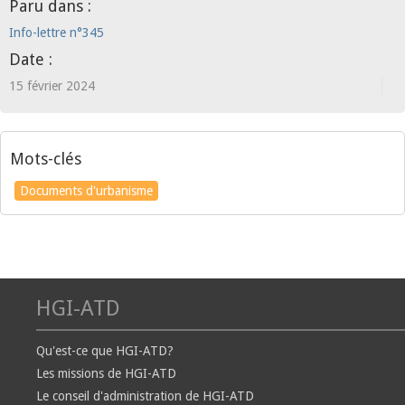
Paru dans :
Info-lettre n°345
Date :
15 février 2024
Mots-clés
Documents d'urbanisme
HGI-ATD
Qu'est-ce que HGI-ATD?
Les missions de HGI-ATD
Le conseil d'administration de HGI-ATD