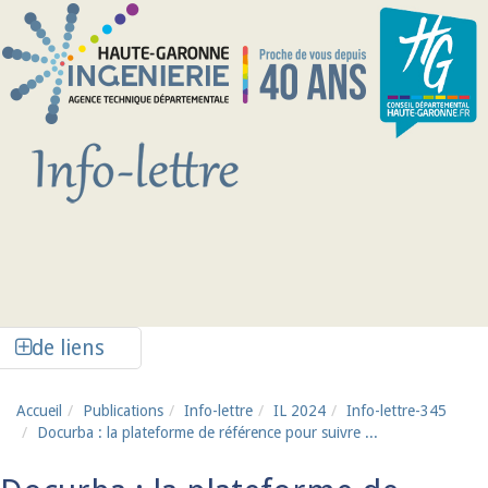
Aller au contenu principal
Afficher la colonne de liens latéraux
de liens
Accueil
Publications
Info-lettre
IL 2024
Info-lettre-345
Docurba : la plateforme de référence pour suivre ...