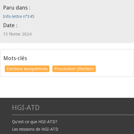
Paru dans :
Info-lettre n°345
Date :
15 février 2024
Mots-clés
Elections européennes
Procuration (Election)
HGI-ATD
Qu'est-ce que HGI-ATD?
Les missions de HGI-ATD