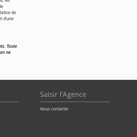
e, les
de
tative de
it d’une
ts. Toute
ion ne
Saisir l'Agence
Nous contacter