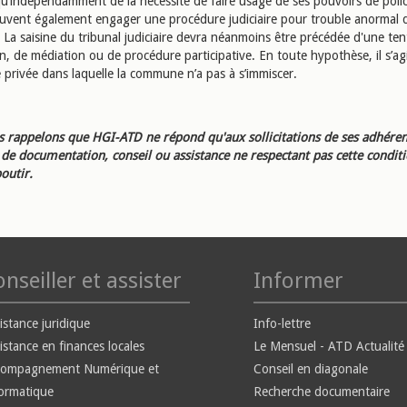
qu’indépendamment de la nécessité de faire usage de ses pouvoirs de polic
euvent également engager une procédure judiciaire pour trouble anormal 
 La saisine du tribunal judiciaire devra néanmoins être précédée d'une ten
on, de médiation ou de procédure participative. En toute hypothèse, il s’ag
 privée dans laquelle la commune n’a pas à s’immiscer.
 rappelons que HGI-ATD ne répond qu'aux sollicitations de ses adhéren
e documentation, conseil ou assistance ne respectant pas cette condit
outir.
nseiller et assister
Informer
istance juridique
Info-lettre
istance en finances locales
Le Mensuel - ATD Actualité
compagnement Numérique et
Conseil en diagonale
ormatique
Recherche documentaire