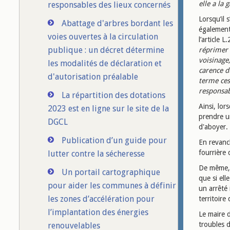
elle a la
responsables des lieux concernés
Lorsqu’il 
Abattage d'arbres bordant les
également 
voies ouvertes à la circulation
l’article 
publique : un décret détermine
réprimer l
voisinage
les modalités de déclaration et
carence d
d'autorisation préalable
terme ces
responsab
La répartition des dotations
Ainsi, lor
2023 est en ligne sur le site de la
prendre u
DGCL
d'aboyer.
Publication d’un guide pour
En revanc
fourrière 
lutter contre la sécheresse
De même, 
Un portail cartographique
que si ell
pour aider les communes à définir
un arrêté 
les zones d’accélération pour
territoir
l’implantation des énergies
Le maire d
troubles d
renouvelables