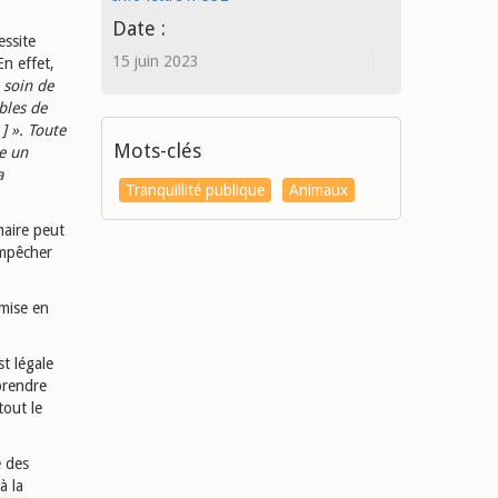
Date :
essite
15 juin 2023
En effet,
 soin de
ubles de
] ». Toute
Mots-clés
e un
a
Tranquillité publique
Animaux
maire peut
empêcher
 mise en
t légale
 prendre
tout le
é des
à la