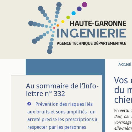
Aller au contenu principal
Accueil
Vos 
Au sommaire de l'Info-
du m
lettre n° 332
chie
Prévention des risques liés
En vertu d
aux bruits et sons amplifiés : un
doit, par 
arrêté précise les prescriptions à
voisinage
respecter par les personnes
elle-même