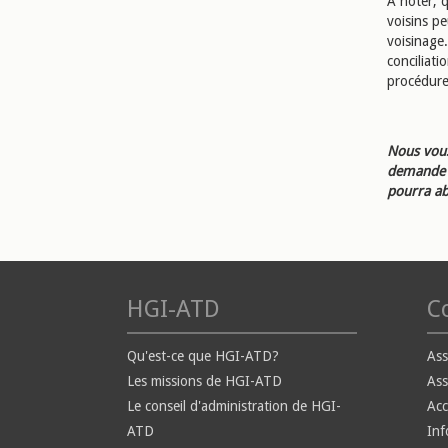
A noter, 
voisins p
voisinage.
conciliati
procédure
Nous vous
demande d
pourra ab
HGI-ATD
Co
Qu'est-ce que HGI-ATD?
Ass
Les missions de HGI-ATD
Ass
Le conseil d'administration de HGI-
Ac
ATD
Inf