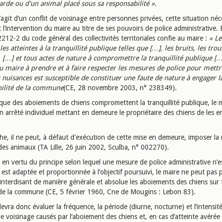
 garde ou d'un animal placé sous sa responsabilité »
.
s’agit d’un conflit de voisinage entre personnes privées, cette situation néc
l’intervention du maire au titre de ses pouvoirs de police administrative. 
L.2212-2 du code général des collectivités territoriales confie au maire :
« Le
es atteintes à la tranquillité publique telles que […], les bruits, les tro
, […] et tous actes de nature à compromettre la tranquillité publique […
u maire à prendre et à faire respecter les mesures de police pour mettr
 nuisances est susceptible de constituer une faute de nature à engager l
ilité de la commune
(CE, 28 novembre 2003, n° 238349).
sque des aboiements de chiens compromettent la tranquillité publique, le 
n arrêté individuel mettant en demeure le propriétaire des chiens de les 
he, il ne peut, à défaut d'exécution de cette mise en demeure, imposer la
des animaux (TA Lille, 26 juin 2002, Sculba, n° 002270).
en vertu du principe selon lequel une mesure de police administrative n’es
e est adaptée et proportionnée à l’objectif poursuivi, le maire ne peut pas
interdisant de manière générale et absolue les aboiements des chiens sur 
e de la commune (CE, 5 février 1960, Cne de Mougins : Lebon 83).
evra donc évaluer la fréquence, la période (diurne, nocturne) et l’intensit
e voisinage causés par l’aboiement des chiens et, en cas d’atteinte avérée 