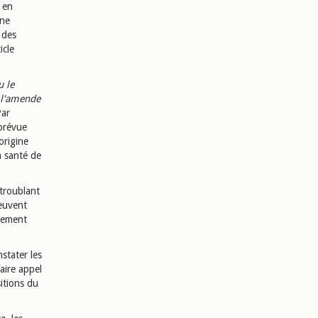
s en
une
 des
icle
u le
 l'amende
Par
 prévue
origine
la santé de
troublant
peuvent
ctement
nstater les
faire appel
sitions du