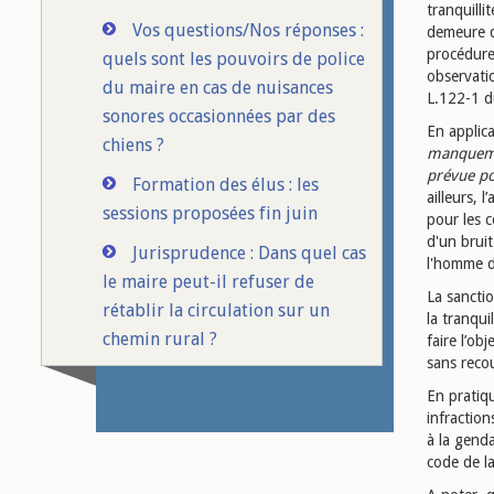
tranquilli
Vos questions/Nos réponses :
demeure d
procédure
quels sont les pouvoirs de police
observatio
du maire en cas de nuisances
L.122-1 du
sonores occasionnées par des
En applica
chiens ?
manquemen
prévue po
Formation des élus : les
ailleurs, 
sessions proposées fin juin
pour les c
d'un bruit
Jurisprudence : Dans quel cas
l'homme da
le maire peut-il refuser de
La sancti
rétablir la circulation sur un
la tranqui
chemin rural ?
faire l’ob
sans reco
En pratiqu
infraction
à la genda
code de l