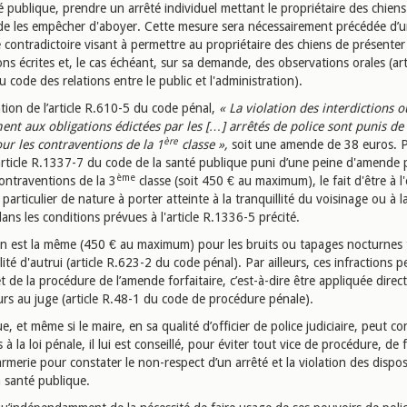
té publique, prendre un arrêté individuel mettant le propriétaire des chien
e les empêcher d'aboyer. Cette mesure sera nécessairement précédée d’
 contradictoire visant à permettre au propriétaire des chiens de présenter
ns écrites et, le cas échéant, sur sa demande, des observations orales (art
 code des relations entre le public et l'administration).
tion de l’article R.610-5 du code pénal,
« La violation des interdictions o
t aux obligations édictées par les […] arrêtés de police sont punis de
ère
ur les contraventions de la 1
classe »,
soit une amende de 38 euros. 
l’article R.1337-7 du code de la santé publique puni d’une peine d'amende
ème
ontraventions de la 3
classe (soit 450 € au maximum), le fait d'être à l'
 particulier de nature à porter atteinte à la tranquillité du voisinage ou à 
ns les conditions prévues à l'article R.1336-5 précité.
on est la même (450 € au maximum) pour les bruits ou tapages nocturnes 
llité d'autrui (article R.623-2 du code pénal). Par ailleurs, ces infractions 
jet de la procédure de l’amende forfaitaire, c’est-à-dire être appliquée dire
urs au juge (article R.48-1 du code de procédure pénale).
e, et même si le maire, en sa qualité d’officier de police judiciaire, peut co
s à la loi pénale, il lui est conseillé, pour éviter tout vice de procédure, de 
rmerie pour constater le non-respect d’un arrêté et la violation des dispo
a santé publique.