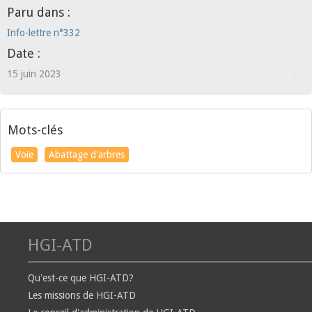
Paru dans :
Info-lettre n°332
Date :
15 juin 2023
Mots-clés
Voie
Abattage d'arbres
HGI-ATD
Qu'est-ce que HGI-ATD?
Les missions de HGI-ATD