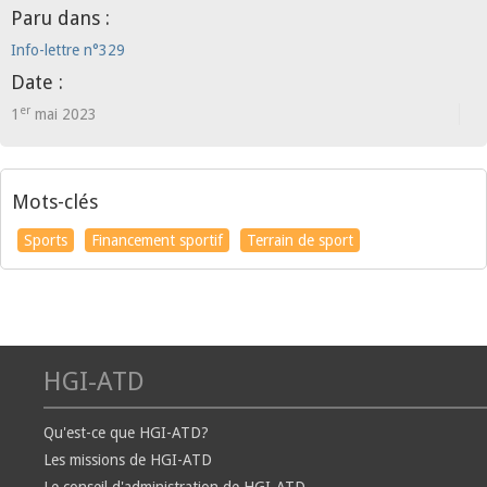
Paru dans :
Info-lettre n°329
Date :
er
1
mai 2023
Mots-clés
Sports
Financement sportif
Terrain de sport
HGI-ATD
Qu'est-ce que HGI-ATD?
Les missions de HGI-ATD