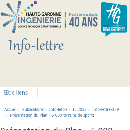
Aller au contenu principal
Afficher la colonne de liens latéraux
de liens
Accueil
Publications
Info-lettre
IL 2023
Info-lettre-329
Présentation du Plan « 5 000 terrains de sports »