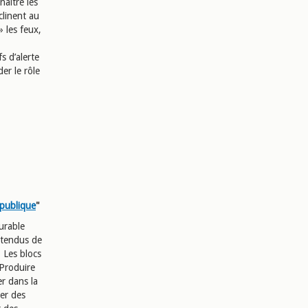
naître les
clinent au
 les feux,
s d’alerte
er le rôle
 publique
"
urable
ttendus de
 Les blocs
 Produire
er dans la
er des