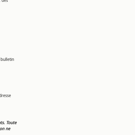
t des
bulletin
dresse
ts. Toute
ion ne