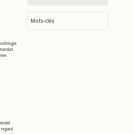
Mots-clés
hodologie
 mandat.
ntes
hender
u regard