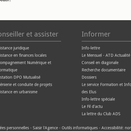
nseiller et assister
Informer
istance juridique
Info-lettre
istance en finances locales
Le Mensuel - ATD Actualité
compagnement Numérique et
Conseil en diagonale
ormatique
Recherche documentaire
station DPO Mutualisé
Dossiers
énierie et conduite de projets
Le service Formation et Inf
istance en urbanisme
des Elus
Info-lettre spéciale
Le Fil d'actu
La lettre du Club ADS
es personnelles
-
Saisir l'Agence
-
Outils informatiques
-
Accessibilité: n