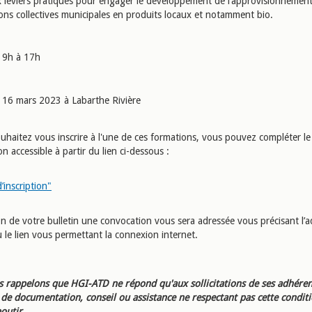
x leviers pratiques pour engager le développement de l’approvisionnemen
ions collectives municipales en produits locaux et notamment bio.
9h à 17h
16 mars 2023 à Labarthe Rivière
uhaitez vous inscrire à l'une de ces formations, vous pouvez compléter le 
ion accessible à partir du lien ci-dessous :
d’inscription"
on de votre bulletin une convocation vous sera adressée vous précisant l’a
 le lien vous permettant la connexion internet.
 rappelons que HGI-ATD ne répond qu'aux sollicitations de ses adhéren
e documentation, conseil ou assistance ne respectant pas cette condit
outir.