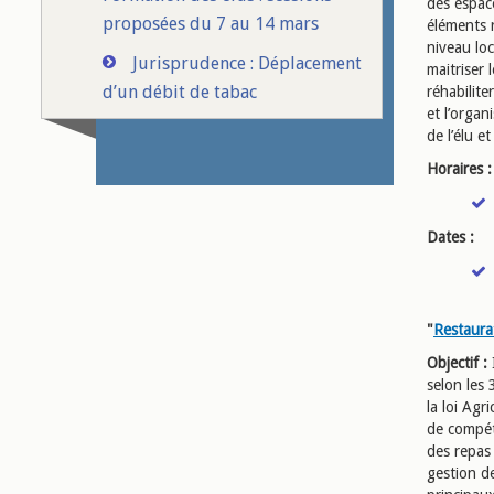
des espace
proposées du 7 au 14 mars
éléments r
niveau loc
Jurisprudence : Déplacement
maitriser 
d’un débit de tabac
réhabilite
et l’organ
de l’élu e
Horaires :
Dates :
"
Restaurat
Objectif :
selon les
la loi Agr
de compéte
des repas 
gestion d