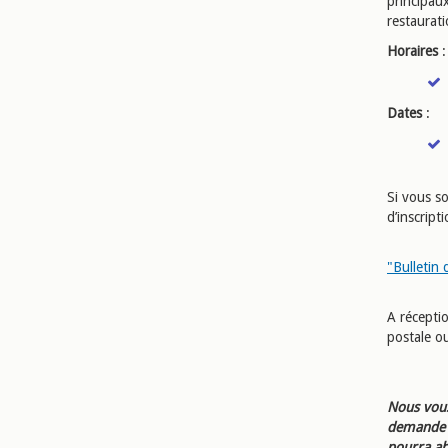
principau
restaurat
Horaires
:
Dates
:
Si vous so
d’inscript
"Bulletin 
A récepti
postale ou
Nous vous
demande d
pourra ab