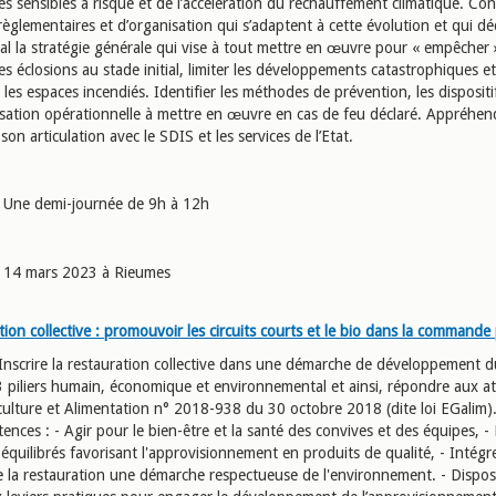
s sensibles à risque et de l’accélération du réchauffement climatique. Con
èglementaires et d’organisation qui s’adaptent à cette évolution et qui dé
al la stratégie générale qui vise à tout mettre en œuvre pour « empêcher »
les éclosions au stade initial, limiter les développements catastrophiques et
r les espaces incendiés. Identifier les méthodes de prévention, les dispositif
isation opérationnelle à mettre en œuvre en cas de feu déclaré. Appréhend
t son articulation avec le SDIS et les services de l’Etat.
Une demi-journée de 9h à 12h
14 mars 2023 à Rieumes
ion collective : promouvoir les circuits courts et le bio dans la commande
Inscrire la restauration collective dans une démarche de développement d
 3 piliers humain, économique et environnemental et ainsi, répondre aux a
iculture et Alimentation n° 2018-938 du 30 octobre 2018 (dite loi EGalim).
nces : - Agir pour le bien-être et la santé des convives et des équipes, -
équilibrés favorisant l'approvisionnement en produits de qualité, - Intégr
e la restauration une démarche respectueuse de l'environnement. - Dispos