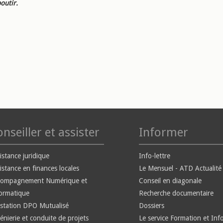
outir.
nseiller et assister
Informer
istance juridique
Info-lettre
istance en finances locales
Le Mensuel - ATD Actualité
compagnement Numérique et
Conseil en diagonale
ormatique
Recherche documentaire
station DPO Mutualisé
Dossiers
énierie et conduite de projets
Le service Formation et Inf