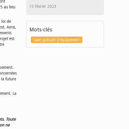
ont
15 février 2023
5 au lieu
a loi de
st. Ainsi,
Mots-clés
cements
rojet est
Taxe spéciale d'équipement
tre
ipement.
 concernées
 la future
pement. La
ts. Toute
ion ne