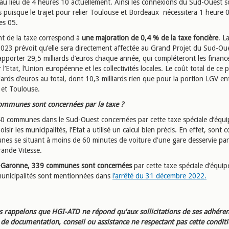
au lieu de 4 heures 10 actuellement. Ainsi les connexions du Sud-Ouest s
s puisque le trajet pour relier Toulouse et Bordeaux nécessitera 1 heure 0
es 05.
t de la taxe correspond à
une majoration de 0,4 % de la taxe foncière
. L
2023 prévoit qu’elle sera directement affectée au Grand Projet du Sud-Oue
rapporter 29,5 milliards d’euros chaque année, qui compléteront les finan
 l’Etat, l’Union européenne et les collectivités locales. Le coût total de ce p
iards d’euros au total, dont 10,3 milliards rien que pour la portion LGV en
et Toulouse.
ommunes sont concernées par la taxe ?
340 communes dans le Sud-Ouest concernées par cette taxe spéciale d’équ
oisir les municipalités, l’Etat a utilisé un calcul bien précis. En effet, sont
nes se situant à moins de 60 minutes de voiture d'une gare desservie par
rande Vitesse.
-Garonne, 339 communes sont concernées
par cette taxe spéciale d’équi
 municipalités sont mentionnées dans
l’arrêté du 31 décembre 2022.
 rappelons que HGI-ATD ne répond qu'aux sollicitations de ses adhéren
e documentation, conseil ou assistance ne respectant pas cette condit