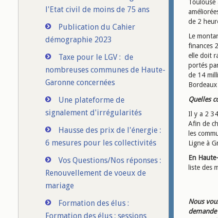
Toulouse 
l'Etat civil de moins de 75 ans
améliorée
de 2 heur
Publication du Cahier
Le montan
démographie 2023
finances 
elle doit 
Taxe pour le LGV : de
portés par
nombreuses communes de Haute-
de 14 mill
Garonne concernées
Bordeaux 
Une plateforme de
Quelles c
signalement d'irrégularités
Il y a 2 
Afin de ch
Hausse des prix de l'énergie :
les commu
6 mesures pour les collectivités
Ligne à G
En Haute
Vos Questions/Nos réponses :
liste des
Renouvellement de voeux de
mariage
Nous vous
Formation des élus :
demande d
Formation des élus : sessions