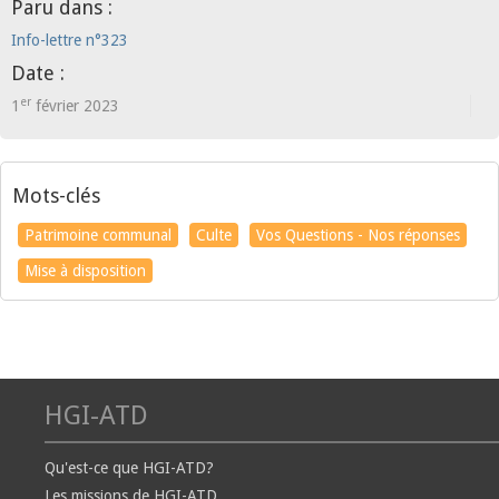
Paru dans :
Info-lettre n°323
Date :
er
1
février 2023
Mots-clés
Patrimoine communal
Culte
Vos Questions - Nos réponses
Mise à disposition
HGI-ATD
Qu'est-ce que HGI-ATD?
Les missions de HGI-ATD