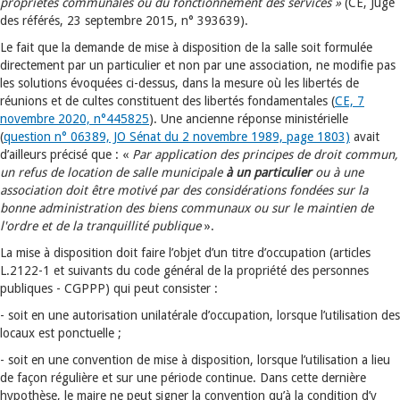
propriétés communales ou du fonctionnement des services »
(CE, Juge
des référés, 23 septembre 2015, n° 393639).
Le fait que la demande de mise à disposition de la salle soit formulée
directement par un particulier et non par une association, ne modifie pas
les solutions évoquées ci-dessus, dans la mesure où les libertés de
réunions et de cultes constituent des libertés fondamentales (
CE, 7
novembre 2020, n°445825
). Une ancienne réponse ministérielle
(
question n° 06389, JO Sénat du 2 novembre 1989, page 1803)
avait
d’ailleurs précisé que : «
Par application des principes de droit commun,
un refus de location de salle municipale
à un particulier
ou à une
association doit être motivé par des considérations fondées sur la
bonne administration des biens communaux ou sur le maintien de
l'ordre et de la tranquillité publique
».
La mise à disposition doit faire l’objet d’un titre d’occupation (articles
L.2122-1 et suivants du code général de la propriété des personnes
publiques - CGPPP) qui peut consister :
- soit en une autorisation unilatérale d’occupation, lorsque l’utilisation des
locaux est ponctuelle ;
- soit en une convention de mise à disposition, lorsque l’utilisation a lieu
de façon régulière et sur une période continue. Dans cette dernière
hypothèse, le maire ne peut signer la convention qu’à la condition d’y