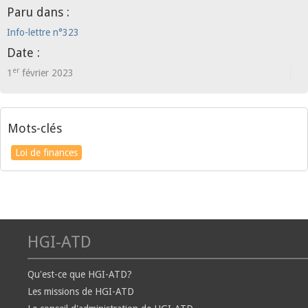
Paru dans :
Info-lettre n°323
Date :
er
1
février 2023
Mots-clés
Loi de finances
HGI-ATD
Qu'est-ce que HGI-ATD?
Les missions de HGI-ATD