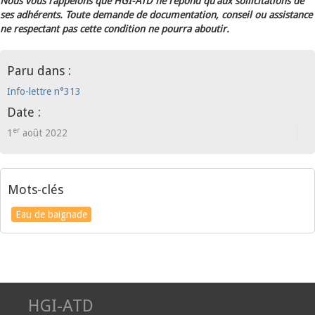
Nous vous rappelons que HGI-ATD ne répond qu'aux sollicitations de
ses adhérents. Toute demande de documentation, conseil ou assistance
ne respectant pas cette condition ne pourra aboutir.
Paru dans :
Info-lettre n°313
Date :
er
1
août 2022
Mots-clés
Eau de baignade
HGI-ATD