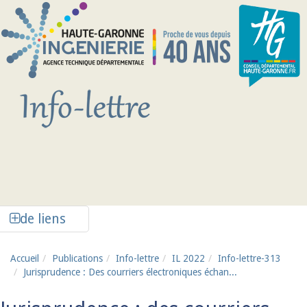
Aller au contenu principal
Afficher la colonne de liens latéraux
de liens
Accueil
Publications
Info-lettre
IL 2022
Info-lettre-313
Jurisprudence : Des courriers électroniques échan...