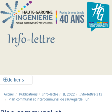
Aller au contenu principal
Afficher la colonne de liens latéraux
de liens
Accueil
Publications
Info-lettre
IL 2022
Info-lettre-313
Plan communal et intercommunal de sauvegarde : un...