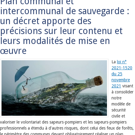
Plan communal et
intercommunal de sauvegarde :
un décret apporte des
précisions sur leur contenu et
leurs modalités de mise en
œuvre
La
loi n°
2021-1520
du 25
novembre
2021
visant
à consolider
notre
modèle de
sécurité
civile et
valoriser le volontariat des sapeurs-pompiers et les sapeurs-pompiers
professionnels a étendu à d'autres risques, dont celui des feux de forêts,
le périmètre des communes devant obligatoirement réaliser un plan