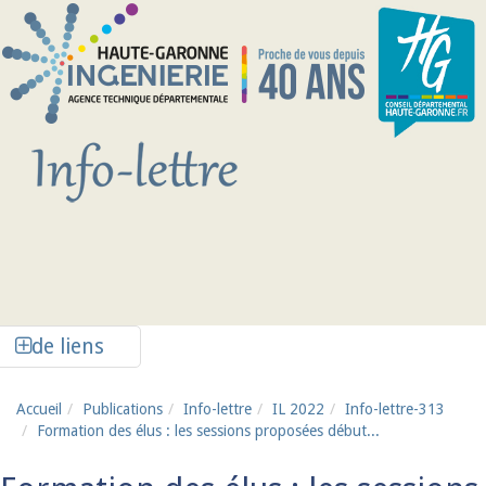
Aller au contenu principal
Afficher la colonne de liens latéraux
de liens
Accueil
Publications
Info-lettre
IL 2022
Info-lettre-313
Formation des élus : les sessions proposées début...