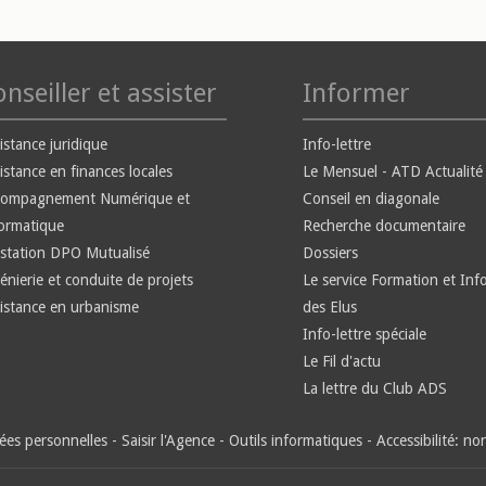
nseiller et assister
Informer
istance juridique
Info-lettre
istance en finances locales
Le Mensuel - ATD Actualité
compagnement Numérique et
Conseil en diagonale
ormatique
Recherche documentaire
station DPO Mutualisé
Dossiers
énierie et conduite de projets
Le service Formation et Inf
istance en urbanisme
des Elus
Info-lettre spéciale
Le Fil d'actu
La lettre du Club ADS
es personnelles
-
Saisir l'Agence
-
Outils informatiques
-
Accessibilité: n