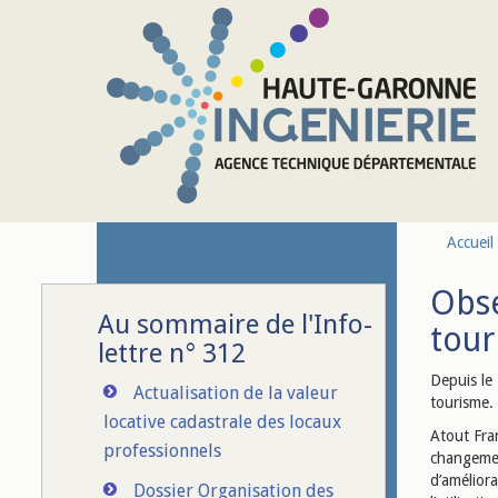
Aller au contenu principal
Accueil
Obse
Au sommaire de l'Info-
tou
lettre n° 312
Depuis le
Actualisation de la valeur
tourisme.
locative cadastrale des locaux
Atout Fran
professionnels
changemen
d’améliora
Dossier Organisation des