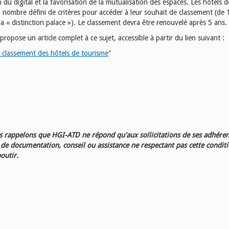
ion du digital et la favorisation de la mutualisation des espaces. Les hôtels 
 nombre défini de critères pour accéder à leur souhait de classement (de 
 la « distinction palace »). Le classement devra être renouvelé après 5 ans.
opose un article complet à ce sujet, accessible à partir du lien suivant :
classement des hôtels de tourisme
"
 rappelons que HGI-ATD ne répond qu'aux sollicitations de ses adhéren
e documentation, conseil ou assistance ne respectant pas cette condit
outir.