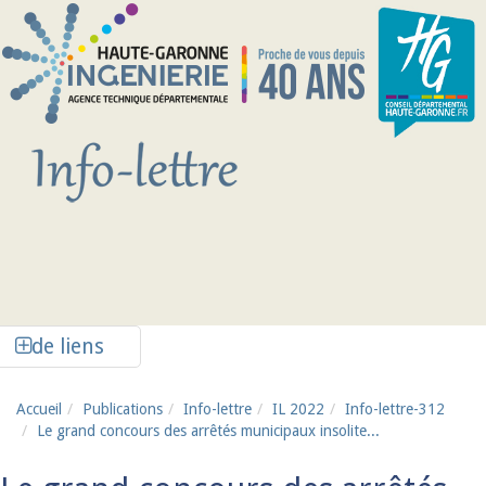
Aller au contenu principal
Afficher la colonne de liens latéraux
de liens
Accueil
Publications
Info-lettre
IL 2022
Info-lettre-312
Le grand concours des arrêtés municipaux insolite...