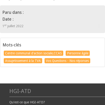
Paru dans :
Date :
er
1
juillet 2022
Mots-clés
Centre communal d'action sociale,CCAS
Personne âgée
Assujetissement à la TVA
Vos Questions - Nos réponses
HGI-ATD
Qu'est-ce que HGI-ATD?