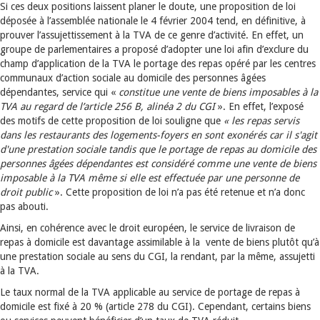
Si ces deux positions laissent planer le doute, une proposition de loi
déposée à l’assemblée nationale le 4 février 2004 tend, en définitive, à
prouver l’assujettissement à la TVA de ce genre d’activité. En effet, un
groupe de parlementaires a proposé d’adopter une loi afin d’exclure du
champ d’application de la TVA le portage des repas opéré par les centres
communaux d’action sociale au domicile des personnes âgées
dépendantes, service qui «
constitue une vente de biens imposables à la
TVA au regard de l’article 256 B, alinéa 2 du CGI
». En effet, l’exposé
des motifs de cette proposition de loi souligne que
« les repas servis
dans les restaurants des logements-foyers en sont exonérés car il s'agit
d'une prestation sociale tandis que le portage de repas au domicile des
personnes âgées dépendantes est considéré comme une vente de biens
imposable à la TVA même si elle est effectuée par une personne de
droit public
». Cette proposition de loi n’a pas été retenue et n’a donc
pas abouti.
Ainsi, en cohérence avec le droit européen, le service de livraison de
repas à domicile est davantage assimilable à la vente de biens plutôt qu’à
une prestation sociale au sens du CGI, la rendant, par la même, assujetti
à la TVA.
Le taux normal de la TVA applicable au service de portage de repas à
domicile est fixé à 20 % (article 278 du CGI). Cependant, certains biens