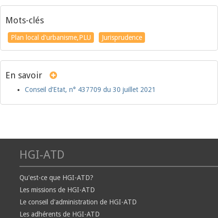
Mots-clés
Plan local d'urbanisme,PLU
Jurisprudence
En savoir
Conseil d’Etat, n° 437709 du 30 juillet 2021
HGI-ATD
Qu'est-ce que HGI-ATD?
Les missions de HGI-ATD
Le conseil d'administration de HGI-ATD
Les adhérents de HGI-ATD