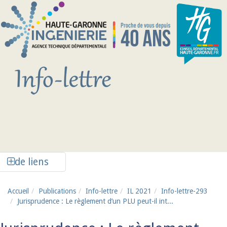
Aller au contenu principal
Afficher la colonne de liens latéraux
de liens
Accueil
Publications
Info-lettre
IL 2021
Info-lettre-293
Jurisprudence : Le règlement d’un PLU peut-il int...