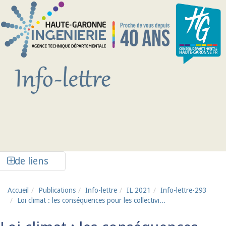
Aller au contenu principal
Afficher la colonne de liens latéraux
de liens
Accueil
Publications
Info-lettre
IL 2021
Info-lettre-293
Loi climat : les conséquences pour les collectivi...