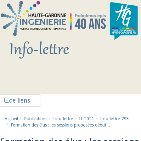
Aller au contenu principal
Afficher la colonne de liens latéraux
de liens
Accueil
Publications
Info-lettre
IL 2021
Info-lettre-293
Formation des élus : les sessions proposées début...