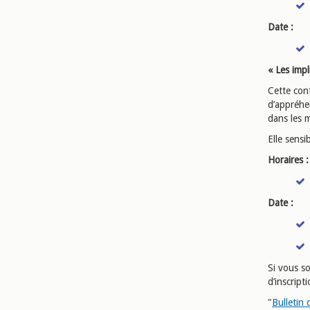
Date :
« Les imp
Cette con
d’appréhen
dans les m
Elle sens
Horaires :
Date :
Si vous so
d’inscript
"
Bulletin 