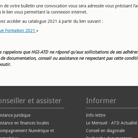
on de votre bulletin une convocation vous sera adressée vous précisant l’a
 le lien vous permettant la connexion internet.
ez accéder au catalogue 2021 à partir du lien suivant :
ue Formation 2021
»
 rappelons que HGI-ATD ne répond qu'aux sollicitations de ses adhéren
e documentation, conseil ou assistance ne respectant pas cette condit
outir.
nseiller et assister
Informer
istance juridique
Info-lettre
istance en finances locales
Le Mensuel - ATD Actualité
compagnement Numérique et
Conseil en diagonale