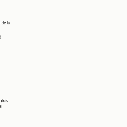
 de la
é
(lois
al