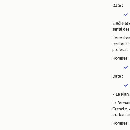
Date :
« Rôle et 
santé des 
Cette form
territoria
professio
Horaires :
Date :
« Le Plan
La formati
Grenelle, 
d’urbanis
Horaires :