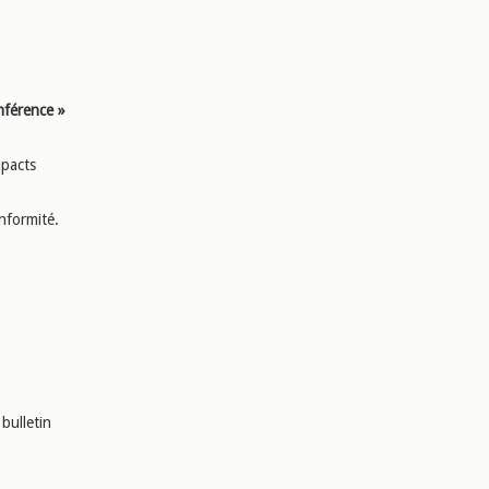
nférence »
mpacts
nformité.
bulletin