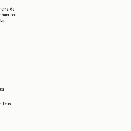
chéma de
rcommunal,
lans
ser
s-lieux