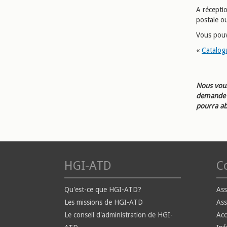
A récepti
postale ou
Vous pouv
«
Catalog
Nous vous
demande d
pourra ab
HGI-ATD
Co
Qu'est-ce que HGI-ATD?
Ass
Les missions de HGI-ATD
Ass
Le conseil d'administration de HGI-
Ac