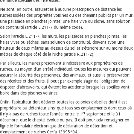
demande spéciale des intéressés.
Ne sont, en outre, assujetties à aucune prescription de distance les
ruches isolées des propriétés voisines ou des chemins publics par un mur,
une palissade en planches jointes, une haie vive ou sèche, sans solution
de continuité (article L.211-7 du même code).
Selon l'article L.211-7, les murs, les palissades en planches jointes, les
haies vives ou sèches, sans solution de continuité, doivent avoir une
hauteur de deux mètres au-dessus du sol et s'étendre sur au moins deux
mètres de chaque côté de la ruche (article R.211-2).
Par ailleurs, les maires prescrivent si nécessaire aux propriétaires de
ruches, au moyen d’un arrêté individuel, toutes les mesures qui peuvent
assurer la sécurité des personnes, des animaux, et aussi la préservation
des récoltes et des fruits. Il peut par exemple s’agir de l'obligation de
disposer d'abreuvoirs, qui évitent les accidents lorsque les abeilles vont
boire dans des piscines voisines.
Enfin, l’apiculteur doit déclarer toutes les colonies d’abeilles dont il est
propriétaire ou détenteur ainsi que tous ses emplacements dont ceux où
er
il n’y a pas de ruches toute l’année, entre le 1
septembre et le 31
décembre, que le cheptel évolue ou pas. Il doit pour cela renseigner en
ligne le formulaire électronique de déclaration de détention et
d’emplacement de ruches Cerfa 13995*04.