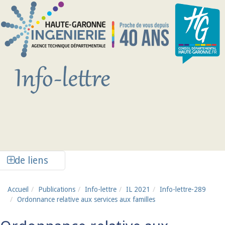
Aller au contenu principal
Afficher la colonne de liens latéraux
de liens
Accueil
Publications
Info-lettre
IL 2021
Info-lettre-289
Ordonnance relative aux services aux familles