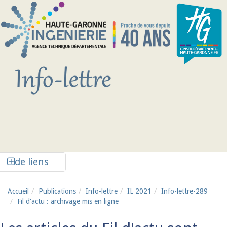
Aller au contenu principal
Afficher la colonne de liens latéraux
de liens
Accueil
Publications
Info-lettre
IL 2021
Info-lettre-289
Fil d'actu : archivage mis en ligne