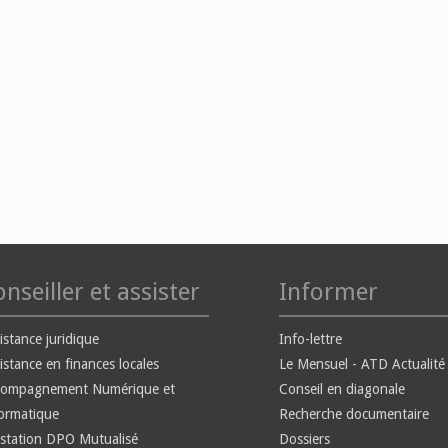
nseiller et assister
Informer
istance juridique
Info-lettre
istance en finances locales
Le Mensuel - ATD Actualité
compagnement Numérique et
Conseil en diagonale
ormatique
Recherche documentaire
station DPO Mutualisé
Dossiers