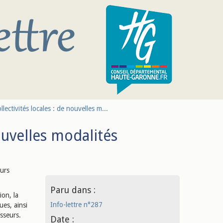
lectivités locales : de nouvelles m...
nouvelles modalités
eurs
Paru dans :
ion, la
Info-lettre n°287
ues, ainsi
isseurs.
Date :