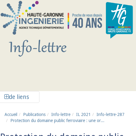
Aller au contenu principal
Afficher la colonne de liens latéraux
de liens
Accueil
Publications
Info-lettre
IL 2021
Info-lettre-287
Protection du domaine public ferroviaire : une or...