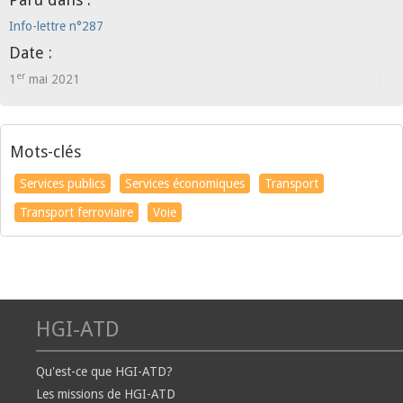
Info-lettre n°287
Date :
er
1
mai 2021
Mots-clés
Services publics
Services économiques
Transport
Transport ferroviaire
Voie
HGI-ATD
Qu'est-ce que HGI-ATD?
Les missions de HGI-ATD