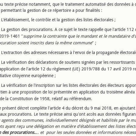
u texte précise notamment, que le traitement automatisé des données à 
permettant la gestion de ce répertoire a pour finalités :
L'établissement, le contrôle et la gestion des listes électorales ;
La gestion des procurations. A ce sujet le texte rappelle que l'article 112 d
2019-1461 "
supprime la contrainte que le mandant et le mandataire d'
curation soient inscrits dans la même commune
" ;
L'extraction des adresses nécessaires à l'envoi de la propagande électoral
La vérification des déclarations de soutiens signées par les ressortissants
application de l'article 12 du règlement (UE) 2019/788 du 17 avril 2019 rel
nitiative citoyenne européenne ;
La vérification de l'inscription sur les listes électorales des électeurs appo
tien à une proposition de loi présentée en application du troisième alinéa d
de la Constitution de 1958, relatif au référendum.
e présent décret complète l'article 4 du décret du 9 mai 2018, en ajoutant 
aux procurations. Le texte précise ainsi qu'ont accès aux données figuran
s agents des communes, individuellement désignés et habilités par le m
nts ayant reçu une délégation en matière d'établissement des listes élec
n des procurations..
.. et pour les seules données et informations nécessa