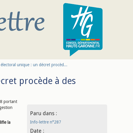
 électoral unique : un décret procèd...
écret procède à des
8 portant
gestion
Paru dans :
Info-lettre n°287
ifie la
Date :