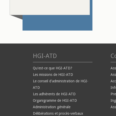
HGI-ATD
Co
Qu'est-ce que HGI-ATD?
Ass
Les missions de HGI-ATD
Ass
Le conseil d'administration de HGI-
Ac
ATD
Inf
Les adhérents de HGI-ATD
Pre
Organigramme de HGI-ATD
Ing
Administration générale
Ass
Délibérations et procès-verbaux