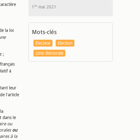
caractère
er
1
mai 2021
e la loi
Mots-clés
une
Electeur
Election
Liste électorale
e ;
 français
atif à
rtant leur
e l'article
la
t dans le
aire ou
torales
ou
ires à la