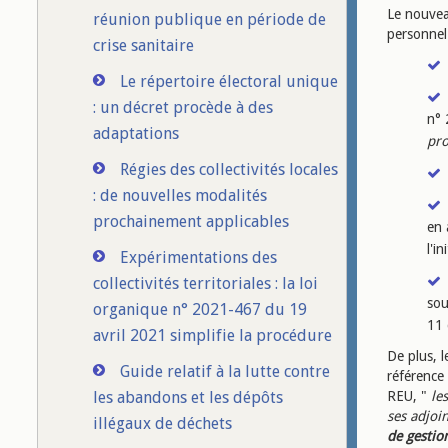
Le nouvea
réunion publique en période de
personnel 
crise sanitaire
Le répertoire électoral unique
: un décret procède à des
n° 
adaptations
pro
Régies des collectivités locales
: de nouvelles modalités
prochainement applicables
en 
l'i
Expérimentations des
collectivités territoriales : la loi
sou
organique n° 2021-467 du 19
11 
avril 2021 simplifie la procédure
De plus, l
Guide relatif à la lutte contre
référence 
les abandons et les dépôts
REU, "
le
ses adjoi
illégaux de déchets
de gestio