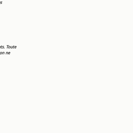
s
ts. Toute
ion ne