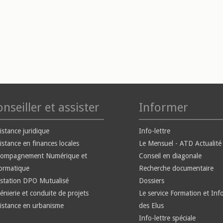
nseiller et assister
Informer
istance juridique
Info-lettre
istance en finances locales
Le Mensuel - ATD Actualité
compagnement Numérique et
Conseil en diagonale
ormatique
Recherche documentaire
station DPO Mutualisé
Dossiers
énierie et conduite de projets
Le service Formation et Inf
istance en urbanisme
des Elus
Info-lettre spéciale