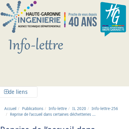
Aller au contenu principal
Afficher la colonne de liens latéraux
de liens
Accueil
Publications
Info-lettre
IL 2020
Info-lettre-256
Reprise de l’accueil dans certaines déchetteries ...