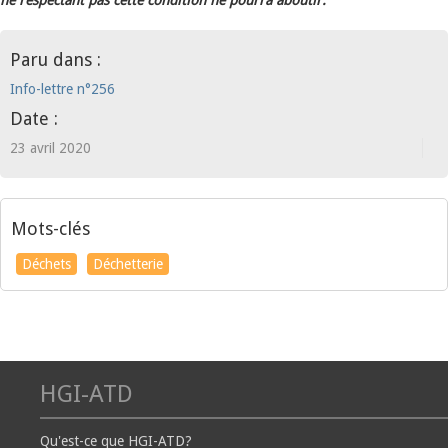
ne respectant pas cette condition ne pourra aboutir.
Paru dans :
Info-lettre n°256
Date :
23 avril 2020
Mots-clés
Déchets
Déchetterie
HGI-ATD
Qu'est-ce que HGI-ATD?