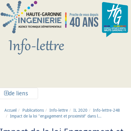
Aller au contenu principal
Afficher la colonne de liens latéraux
de liens
Accueil
Publications
Info-lettre
IL 2020
Info-lettre-248
Impact de la loi "engagement et proximité" dans l...