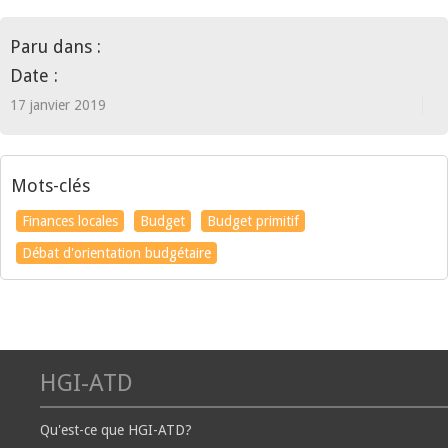
Paru dans :
Date :
17 janvier 2019
Mots-clés
Finances locales
Budget
Budget primitif
Débat d'orientation budgétaire
HGI-ATD
Qu'est-ce que HGI-ATD?