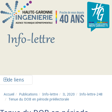
Aller au contenu principal
Afficher la colonne de liens latéraux
de liens
Accueil
Publications
Info-lettre
IL 2020
Info-lettre-248
Tenue du DOB en période préélectorale