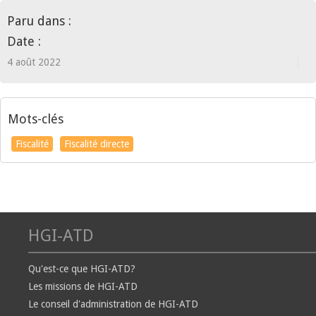
Paru dans :
Date :
4 août 2022
Mots-clés
Fiscalité
Fiscalité directe
HGI-ATD
Qu'est-ce que HGI-ATD?
Les missions de HGI-ATD
Le conseil d'administration de HGI-ATD