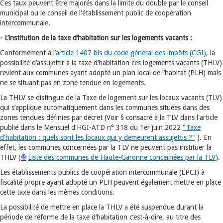
Ces taux peuvent être majorés dans la limite du double par le conseil
municipal ou le conseil de l'établissement public de coopération
intercommunale.
- L’institution de la taxe d’habitation sur les logements vacants :
Conformément à l’
article 1407 bis du code général des impôts (CGI)
, la
possibilité d’assujettir à la taxe d’habitation ces logements vacants (THLV)
revient aux communes ayant adopté un plan local de l’habitat (PLH) mais
ne se situant pas en zone tendue en logements.
La THLV se distingue de la Taxe de logement sur les locaux vacants (TLV)
qui s’applique automatiquement dans les communes situées dans des
zones tendues définies par décret (Voir § consacré à la TLV dans l'article
publié dans le Mensuel d'HGI-ATD n° 318 du 1er juin 2022
"Taxe
d'habitation : quels sont les locaux qui y demeurent assujettis ?"
). En
effet, les communes concernées par la TLV ne peuvent pas instituer la
THLV (
Liste des communes de Haute-Garonne concernées par la TLV
).
Les établissements publics de coopération intercommunale (EPCI) à
fiscalité propre ayant adopté un PLH peuvent également mettre en place
cette taxe dans les mêmes conditions.
La possibilité de mettre en place la THLV a été suspendue durant la
période de réforme de la taxe d’habitation c’est-à-dire, au titre des