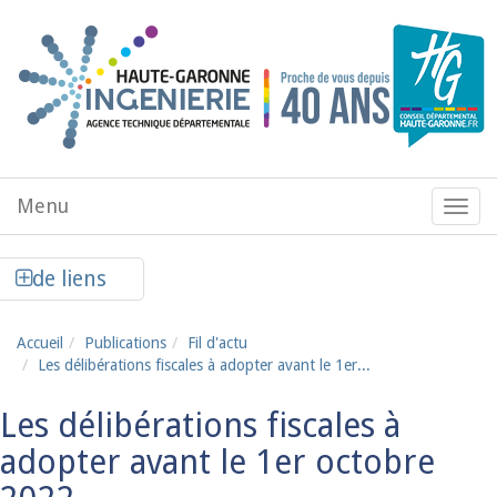
Aller au contenu principal
Menu
Menu
de
navig
Afficher la colonne de liens latéraux
de liens
Accueil
Publications
Fil d'actu
Les délibérations fiscales à adopter avant le 1er...
Les délibérations fiscales à
adopter avant le 1er octobre