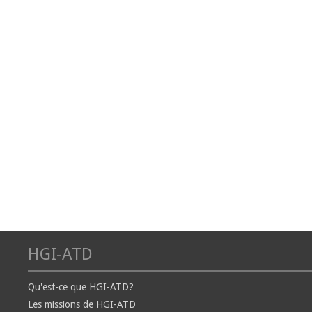
HGI-ATD
Qu'est-ce que HGI-ATD?
Les missions de HGI-ATD