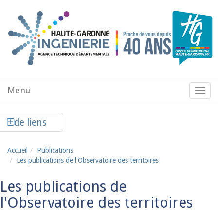
Aller au contenu principal
Menu
Menu
de
navig
Afficher la colonne de liens latéraux
de liens
Accueil
Publications
Les publications de l'Observatoire des territoires
Les publications de
l'Observatoire des territoires