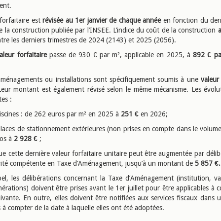
ent.
forfaitaire est
révisée au 1er janvier de chaque année
en fonction du dern
 la construction publiée par l’INSEE. L’indice du coût de la construction
tre les derniers trimestres de 2024 (2143) et 2025 (2056).
aleur forfaitaire
passe de 930 € par m², applicable en 2025, à
892 € pa
aménagements ou installations sont spécifiquement soumis à une
valeur 
Leur montant est également révisé selon le même mécanisme. Les évolu
tes :
cines : de 262 euros par m² en 2025 à
251 €
en 2026;
ces de stationnement extérieures (non prises en compte dans le volume 
ros à
2 928 €
;
e cette dernière valeur forfaitaire unitaire peut être augmentée par déli
tivité compétente en Taxe d'Aménagement, jusqu’à un montant de
5 857 €.
el, les délibérations concernant la Taxe d’Aménagement (institution, va
érations) doivent être prises avant le 1er juillet pour être applicables à
ivante. En outre, elles doivent être notifiées aux services fiscaux dans 
à compter de la date à laquelle elles ont été adoptées.