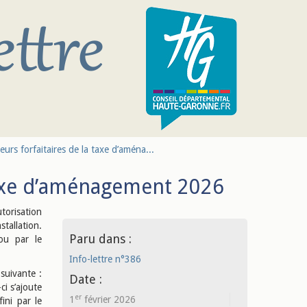
eurs forfaitaires de la taxe d’aména...
 taxe d’aménagement 2026
orisation
tallation.
Paru dans :
 ou par le
Info-lettre n°386
suivante :
Date :
ci s’ajoute
er
1
février 2026
ini par le