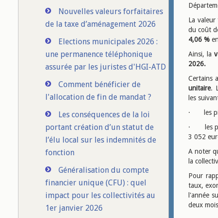
Départem
Nouvelles valeurs forfaitaires
La valeur 
de la taxe d’aménagement 2026
du coût de
4,06 %
en
Elections municipales 2026 :
une permanence téléphonique
Ainsi, la
v
2026.
assurée par les juristes d'HGI-ATD
Certains 
Comment bénéficier de
unitaire
. 
l'allocation de fin de mandat ?
les suivan
· les pis
Les conséquences de la loi
portant création d’un statut de
· les pla
3 052 eu
l’élu local sur les indemnités de
A noter qu
fonction
la collec
Généralisation du compte
Pour rapp
financier unique (CFU) : quel
taux, exon
impact pour les collectivités au
l'année su
deux mois 
1er janvier 2026