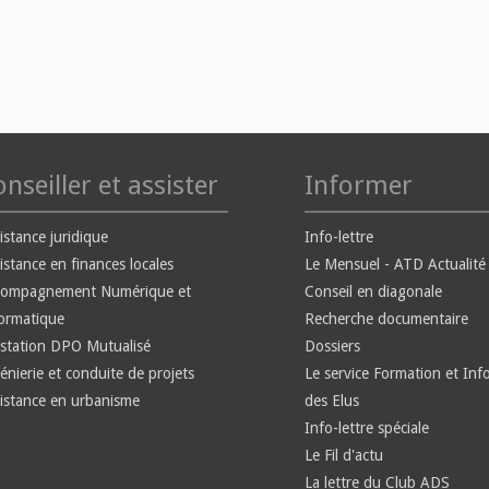
nseiller et assister
Informer
istance juridique
Info-lettre
istance en finances locales
Le Mensuel - ATD Actualité
compagnement Numérique et
Conseil en diagonale
ormatique
Recherche documentaire
station DPO Mutualisé
Dossiers
énierie et conduite de projets
Le service Formation et Inf
istance en urbanisme
des Elus
Info-lettre spéciale
Le Fil d'actu
La lettre du Club ADS