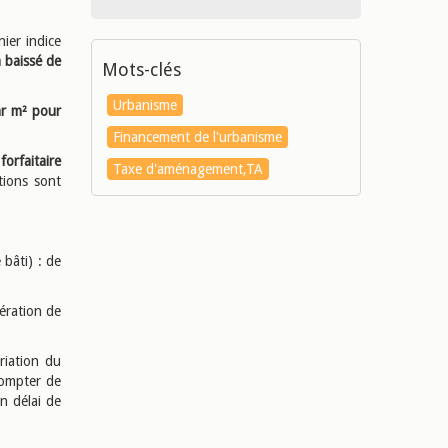
ier indice
a
baissé de
Mots-clés
Urbanisme
r m² pour
Financement de l'urbanisme
forfaitaire
Taxe d'aménagement,TA
tions sont
bâti) : de
bération de
riation du
 compter de
un délai de