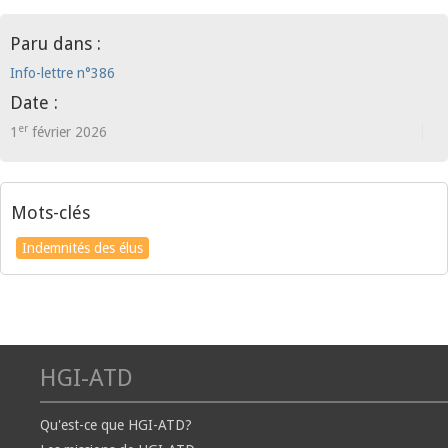
Paru dans :
Info-lettre n°386
Date :
er
1
février 2026
Mots-clés
Indemnités des élus
HGI-ATD
Qu'est-ce que HGI-ATD?