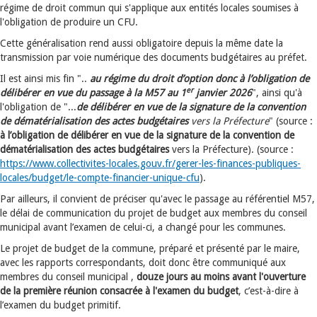
régime de droit commun qui s'applique aux entités locales soumises à
l'obligation de produire un CFU.
Cette généralisation rend aussi obligatoire depuis la même date la
transmission par voie numérique des documents budgétaires au préfet.
Il est ainsi mis fin "..
au régime du droit d’option donc à l’obligation de
er
délibérer en vue du passage à la M57 au 1
janvier 2026
", ainsi qu'à
l'obligation de "...
de délibérer en vue de la signature de la convention
de dématérialisation des actes budgétaires
vers la Préfecture
" (source :
à l’obligation de délibérer en vue de la signature de la convention de
dématérialisation des actes budgétaires
vers la Préfecture). (source :
https://www.collectivites-locales.gouv.fr/gerer-les-finances-publiques-
locales/budget/le-compte-financier-unique-cfu
).
Par ailleurs, il convient de préciser qu'avec le passage au référentiel M57,
le délai de communication du projet de budget aux membres du conseil
municipal avant l’examen de celui-ci, a changé pour les communes.
Le projet de budget de la commune, préparé et présenté par le maire,
avec les rapports correspondants, doit donc être communiqué aux
membres du conseil municipal ,
douze jours au moins avant l'ouverture
de la première réunion consacrée à l'examen du budget
, c’est-à-dire à
l’examen du budget primitif.