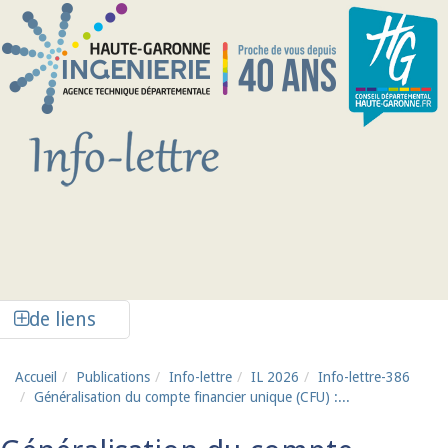
Aller au contenu principal
Afficher la colonne de liens latéraux
de liens
Accueil
Publications
Info-lettre
IL 2026
Info-lettre-386
Généralisation du compte financier unique (CFU) :...