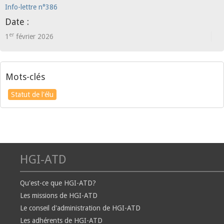
Info-lettre n°386
Date :
er
1
février 2026
Mots-clés
Statut de l'élu
HGI-ATD
Qu'est-ce que HGI-ATD?
Les missions de HGI-ATD
Le conseil d'administration de HGI-ATD
Les adhérents de HGI-ATD