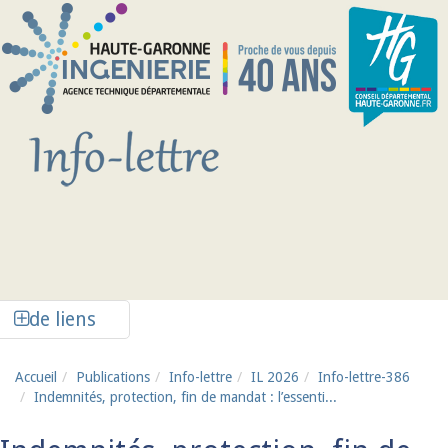
Aller au contenu principal
Afficher la colonne de liens latéraux
de liens
Accueil
Publications
Info-lettre
IL 2026
Info-lettre-386
Indemnités, protection, fin de mandat : l’essenti...