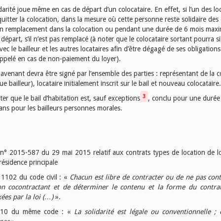
darité joue même en cas de départ d’un colocataire. En effet, si l’un des lo
uitter la colocation, dans la mesure où cette personne reste solidaire des
on remplacement dans la colocation ou pendant une durée de 6 mois ma
départ, s’il n’est pas remplacé (à noter que le colocataire sortant pourra s
ec le bailleur et les autres locataires afin d’être dégagé de ses obligation
appelé en cas de non-paiement du loyer).
t avenant devra être signé par l’ensemble des parties : représentant de l
ue bailleur), locataire initialement inscrit sur le bail et nouveau colocataire.
3
oter que le bail d’habitation est, sauf exceptions
, conclu pour une durée
ans pour les bailleurs personnes morales.
 n° 2015-587 du 29 mai 2015 relatif aux contrats types de location de 
résidence principale
 1102 du code civil : «
Chacun est libre de contracter ou de ne pas cont
on cocontractant et de déterminer le contenu et la forme du contra
xées par la loi (…)
».
1310 du même code : «
La solidarité est légale ou conventionnelle ; 