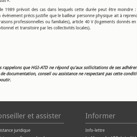
pas
».
de 1989 prévoit des cas dans lesquels cette durée peut être moindre : 
événement précis justifie que le bailleur personne physique ait à reprend
aisons professionnelles ou familiales), article 40 V (logements donnés en
tionnel et transitoire par les collectivités locales).
 rappelons que HGI-ATD ne répond qu'aux sollicitations de ses adhéren
e documentation, conseil ou assistance ne respectant pas cette condit
outir.
nseiller et assister
Informer
istance juridique
Info-lettre