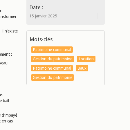
Date :
r
15 janvier 2025
ansformer
, il n’existe
Mots-clés
Patrimoine communal
gement ;
Gestion du patrimoine
Location
uveau
Patrimoine communal
Baux
Gestion du patrimoine
e-
e bail
es d’impayé
t en cas