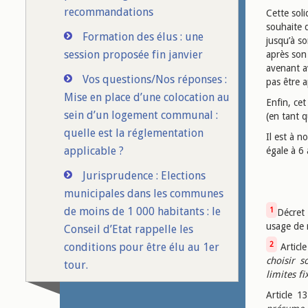
recommandations
Cette soli
souhaite q
Formation des élus : une
jusqu’à s
session proposée fin janvier
après son 
avenant av
Vos questions/Nos réponses :
pas être 
Mise en place d’une colocation au
Enfin, ce
sein d’un logement communal :
(en tant q
quelle est la réglementation
Il est à n
applicable ?
égale à 6 
Jurisprudence : Elections
municipales dans les communes
de moins de 1 000 habitants : le
1
Décret
usage de 
Conseil d’Etat rappelle les
2
conditions pour être élu au 1er
Article
choisir s
tour.
limites fi
Article 