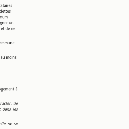
cataires
 dettes
ximum
igner un
s et de ne
a commune
 au moins
logement à
racter, de
t dans les
elle ne se