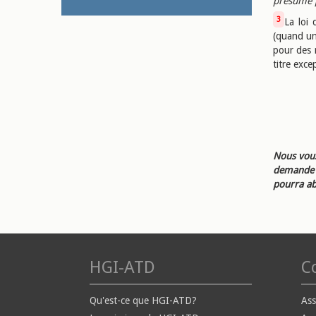
présume 
3
La loi 
(quand un 
pour des r
titre excep
Nous vous
demande d
pourra ab
HGI-ATD
Co
Qu'est-ce que HGI-ATD?
Ass