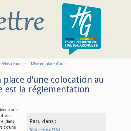
/Nos réponses : Mise en place d’une ...
 place d’une colocation au
 est la réglementation
vienne une
nt soit
Paru dans :
re (dans
rait d’une
Info-lettre n°364