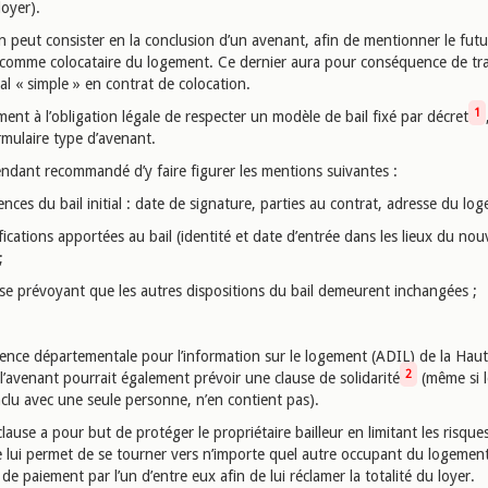
loyer).
n peut consister en la conclusion d’un avenant, afin de mentionner le futu
comme colocataire du logement. Ce dernier aura pour conséquence de tr
itial « simple » en contrat de colocation.
1
ent à l’obligation légale de respecter un modèle de bail fixé par décret
rmulaire type d’avenant.
endant recommandé d’y faire figurer les mentions suivantes :
rences du bail initial : date de signature, parties au contrat, adresse du lo
fications apportées au bail (identité et date d’entrée dans les lieux du no
;
use prévoyant que les autres dispositions du bail demeurent inchangées ;
gence départementale pour l’information sur le logement (ADIL) de la Haut
2
l’avenant pourrait également prévoir une clause de solidarité
(même si l
onclu avec une seule personne, n’en contient pas).
clause a pour but de protéger le propriétaire bailleur en limitant les risqu
le lui permet de se tourner vers n’importe quel autre occupant du logemen
de paiement par l’un d’entre eux afin de lui réclamer la totalité du loyer.