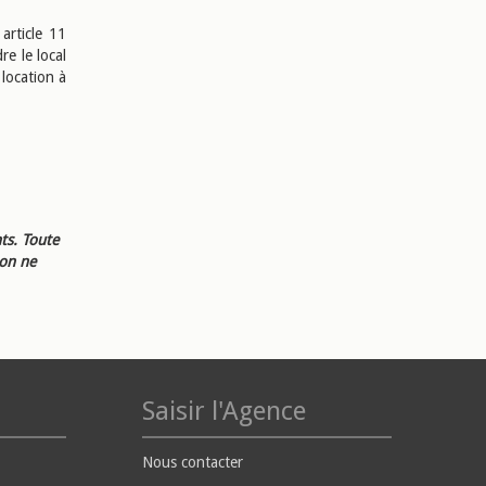
article 11
re le local
 location à
ts. Toute
ion ne
Saisir l'Agence
Nous contacter