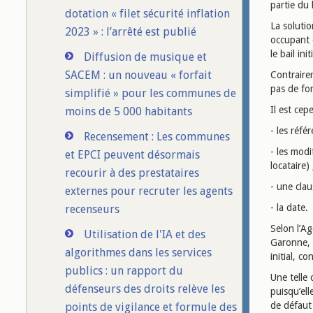
partie du 
dotation « filet sécurité inflation
La solutio
2023 » : l’arrêté est publié
occupant 
le bail in
Diffusion de musique et
SACEM : un nouveau « forfait
Contrairem
pas de fo
simplifié » pour les communes de
Il est cep
moins de 5 000 habitants
- les réfé
Recensement : Les communes
- les modi
et EPCI peuvent désormais
locataire) 
recourir à des prestataires
- une cla
externes pour recruter les agents
- la date.
recenseurs
Selon l’A
Utilisation de l'IA et des
Garonne, 
algorithmes dans les services
initial, c
publics : un rapport du
Une telle 
défenseurs des droits relève les
puisqu’el
de défaut 
points de vigilance et formule des