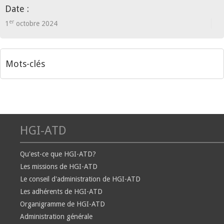
Date :
er
1
octobre 2024
Mots-clés
HGI-ATD
Qu'est-ce que HGI-ATD?
Les missions de HGI-ATD
Le conseil d'administration de HGI-ATD
Les adhérents de HGI-ATD
Organigramme de HGI-ATD
Administration générale