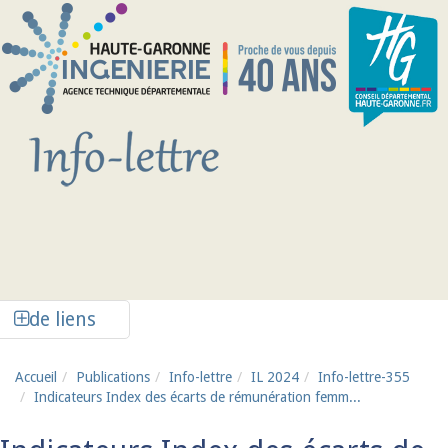
Aller au contenu principal
Afficher la colonne de liens latéraux
de liens
Accueil
Publications
Info-lettre
IL 2024
Info-lettre-355
Indicateurs Index des écarts de rémunération femm...