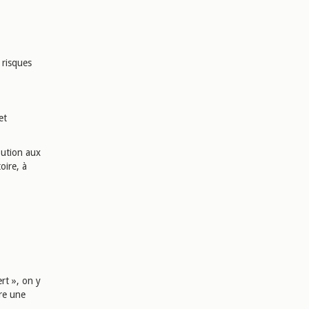
 risques
et
bution aux
oire, à
rt », on y
re une