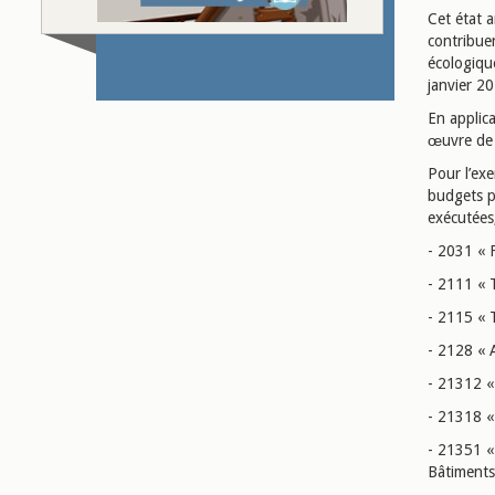
Cet état 
contribue
écologique
janvier 2
En applica
œuvre de 
Pour l’ex
budgets p
exécutées,
- 2031 « F
- 2111 « T
- 2115 « T
- 2128 « 
- 21312 « 
- 21318 «
- 21351 «
Bâtiments 