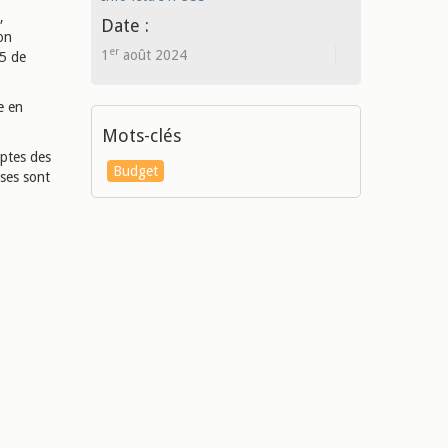
,
Date :
on
er
1
août 2024
35 de
e en
Mots-clés
mptes des
Budget
ses sont