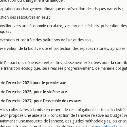
tténuation du changement climatique ;
daptation au changement climatique et prévention des risques naturels ;
estion des ressources en eau ;
ansition vers une économie circulaire, gestion des déchets, prévention des
iques ;
évention et contrôle des pollutions de l’air et des sols ;
éservation de la biodiversité et protection des espaces naturels, agricoles 
de l’impact des dépenses réelles d’investissement exécutées pour la contri
de transition écologique, sera réalisée progressivement, de manière obligat
de
l’exercice 2024 pour le premier axe
de
l’exercice 2025, pour le sixième axe
de
l’exercice 2027, pour l’ensemble de ces axes
.
er les collectivités à la mise en œuvre de ces obligations le site collectivités
uv.fr propose une aide à la « conception de l'annexe relative au budget ve
tamment : une maquette de l’annexe, des guides méthodologies, ou enco
documents sont accessibles à partir du lien suivant : «
budget vert des