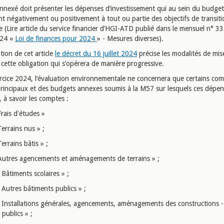
annexé doit présenter les dépenses d’investissement qui au sein du budget
nt négativement ou positivement à tout ou partie des objectifs de transiti
 (Lire article du service financier d’HGI-ATD publié dans le mensuel n° 3
024 «
Loi de finances pour 2024
» - Mesures diverses).
tion de cet article
le décret du 16 juillet 2024
précise les modalités de mis
cette obligation qui s’opérera de manière progressive.
ercice 2024, l’évaluation environnementale ne concernera que certains co
rincipaux et des budgets annexes soumis à la M57 sur lesquels ces dépen
 à savoir les comptes :
rais d'études »
errains nus » ;
errains bâtis » ;
Autres agencements et aménagements de terrains » ;
Bâtiments scolaires » ;
 Autres bâtiments publics » ;
 Installations générales, agencements, aménagements des constructions -
publics » ;