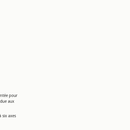
sentée pour
ndue aux
à six axes