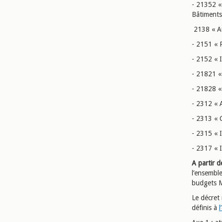
- 21352 «
Bâtiments 
2138 « Au
- 2151 « R
- 2152 « I
- 21821 « 
- 21828 « 
- 2312 « 
- 2313 « 
- 2315 « I
- 2317 « I
A partir d
l’ensembl
budgets 
Le décret 
définis à