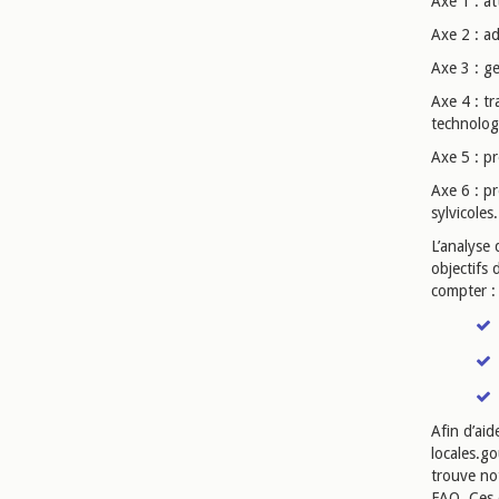
Axe 1 : a
Axe 2 : a
Axe 3 : g
Axe 4 : tr
technolog
Axe 5 : pr
Axe 6 : pr
sylvicoles.
L’analyse 
objectifs 
compter :
Afin d’aid
locales.go
trouve no
FAQ. Ces 