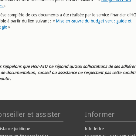
tés
».
èse complète de ces documents a été réalisée par le service financier d’H
ible à partir du lien suivant : «
Mise en œuvre du budget vert : guide et
ogie
»
 rappelons que HGI-ATD ne répond qu'aux sollicitations de ses adhéren
e documentation, conseil ou assistance ne respectant pas cette condit
outir.
nseiller et assister
Informer
istance juridique
Info-lettre