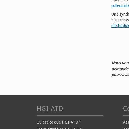
collectivi
Une synth
est access
méthodol
Nous vous
demande d
pourra ab
HGI-ATD
Co
Qu'est-ce que HGI-ATD?
Ass