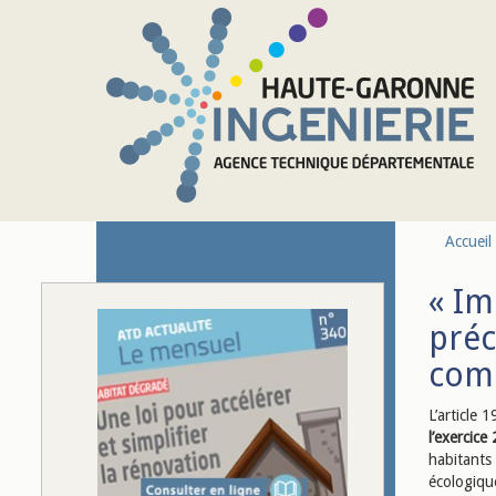
Aller au contenu principal
Accueil
« Im
préc
comp
L’article
l’exercice
habitants
écologiqu