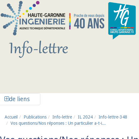
Aller au contenu principal
Afficher la colonne de liens latéraux
de liens
Accueil
Publications
Info-lettre
IL 2024
Info-lettre-348
Vos questions/Nos réponses : Un particulier a-t-i...