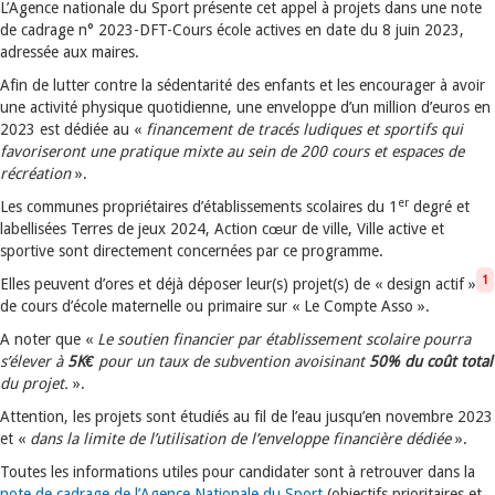
L’Agence nationale du Sport présente cet appel à projets dans une note
de cadrage n° 2023-DFT-Cours école actives en date du 8 juin 2023,
adressée aux maires.
Afin de lutter contre la sédentarité des enfants et les encourager à avoir
une activité physique quotidienne, une enveloppe d’un million d’euros en
2023 est dédiée au «
financement de tracés ludiques et sportifs qui
favoriseront une pratique mixte au sein de 200 cours et espaces de
récréation
».
er
Les communes propriétaires d’établissements scolaires du 1
degré et
labellisées Terres de jeux 2024, Action cœur de ville, Ville active et
sportive sont directement concernées par ce programme.
1
Elles peuvent d’ores et déjà déposer leur(s) projet(s) de « design actif »
de cours d’école maternelle ou primaire sur « Le Compte Asso ».
A noter que «
Le soutien financier par établissement scolaire pourra
s’élever à
5K€
pour un taux de subvention avoisinant
50% du coût total
du projet.
».
Attention, les projets sont étudiés au fil de l’eau jusqu’en novembre 2023
et «
dans la limite de l’utilisation de l’enveloppe financière dédiée
».
Toutes les informations utiles pour candidater sont à retrouver dans la
note de cadrage de l’Agence Nationale du Sport
(objectifs prioritaires et