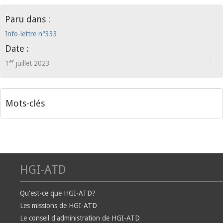
Paru dans :
Info-lettre n°333
Date :
er
1
juillet 2023
Mots-clés
HGI-ATD
Qu'est-ce que HGI-ATD?
Les missions de HGI-ATD
Le conseil d'administration de HGI-ATD