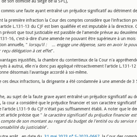
i de son domicile au siège de la SPL),
commis une faute ayant entraîné un préjudice significatif au détriment d
t la première infraction la Cour des comptes considère que l'infraction p
article L.131-13 du CJF est bien qualifiée et est imputable à la directrice. 
n prévoit que tout justiciable est passible de l'amende prévue au deuxième
L. 131-16, c'est-à-dire d'une amende ne pouvant être supérieure à un mois
ion annuelle, "
lorsqu'il : ... engage une dépense, sans en avoir le pou
 reçu délégation à cet effet
".
avantages injustifiés, la chambre du contentieux de la Cour n'a appréhend
yés à autrui, elle n'a donc pas appliqué rétroactivement l'article L.131-12
ionne désormais l'avantage accordé à soi-même.
de ces deux infractions, la dirigeante a été condamnée à une amende de 3
e, au sujet de la faute grave ayant entraîné un préjudice significatif au 
, la cour a considéré que le préjudice financier et son caractère significatif
 l'article L131-9 du CJF n'était pas suffisamment établi. A noter que le de
cet article précise que "
le caractère significatif du préjudice financier es
 compte de son montant au regard du budget de l'entité ou du service r
onsabilité du justiciable
".
utre arrêt, en date du
31 mai 2023 n° S-2023-0667
, la Cour des compte