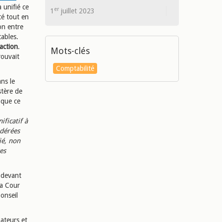
a unifié ce
er
1
juillet 2023
té tout en
on entre
ables.
raction
.
Mots-clés
rouvait
Comptabilité
ans le
stère de
 que ce
ificatif à
idérées
ié, non
es
s devant
la Cour
onseil
nateurs et