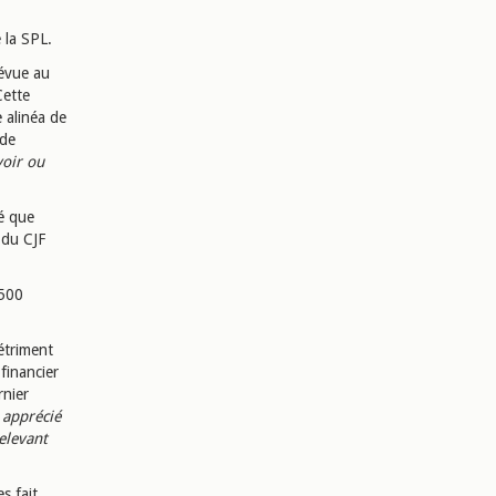
e la SPL.
révue au
Cette
 alinéa de
 de
voir ou
é que
 du CJF
 500
détriment
 financier
rnier
t apprécié
elevant
s fait