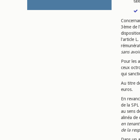
tax
Concernan
3ème de l'
dispositio
l'article 
rémunérat
sans avoir
Pour les 
ceux octro
qui sanct
Au titre 
euros.
En revanch
de la SPL 
au sens de
alinéa de 
en tenant
de la resp
Dans un a