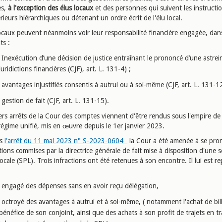
es,
à l'exception des élus locaux
et des personnes qui suivent les instructi
rieurs hiérarchiques ou détenant un ordre écrit de l'élu local.
ocaux peuvent néanmoins voir leur responsabilité financière engagée, dans
ts :
Inexécution d’une décision de justice entraînant le prononcé d’une astrei
juridictions financières (CJF), art. L. 131-4) ;
avantages injustifiés consentis à autrui ou à soi-même (CJF, art. L. 131-12
gestion de fait (CJF, art. L. 131-15).
ers arrêts de la Cour des comptes viennent d'être rendus sous l'empire de
égime unifié, mis en œuvre depuis le 1er janvier 2023.
ns
l'arrêt du 11 mai 2023 n° S-2023-0604
la Cour a été amenée à se pro
tions commises par la directrice générale de fait mise à disposition d'une s
ocale (SPL). Trois infractions ont été retenues à son encontre. Il lui est r
engagé des dépenses sans en avoir reçu délégation,
octroyé des avantages à autrui et à soi-même, ( notamment l'achat de bil
bénéfice de son conjoint, ainsi que des achats à son profit de trajets en t