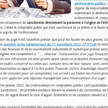
gestionnaires publics
, 
régime de responsabili
maintenant la distincti
ordonnateurs et compt
f est notamment de
sanctionner di
rectement la personne à l'origine de l'inf
, c'était le comptable public qui était sanctionné et ce même si la faute t
ne auprès de l'ordonnateur.
tion du juge n'est toutefois prévue que pour les fautes les plus graves. D
une
question écrite parlementaire du 15 septembre 2022, n° 01540
le mini
 des finances et de la souveraineté industrielle et numérique précise ainsi
égime vise notamment à " ...
réserver l'intervention d'un juge financier
t aux infractions les plus graves ayant causé un préjudice financier sign
me public concerné ou celles qui, compte tenu de leur nature, sont cons
ortantes eu égard à l'ordre public financier (octroi d'avantage injustif
n de comptes pour un comptable). Les erreurs ou fautes les moins grav
e voir apporter une réponse managériale sans l'intervention d'un juge".
1er janvier 2023, les ordonnateurs et comptables publics sont justiciable
 juridictions : en première instance devant la chambre du contentieux de 
es, en appel devant la cour d'appel financière et en cassation devant le C
rme concerne l’ensemble des gestionnaires publics, c'est-à-dire les ordon