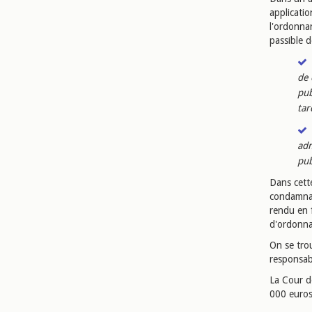
applicatio
l'ordonna
passible d
de 
pub
tar
adm
pub
Dans cett
condamnat
rendu en f
d'ordonna
On se trou
responsab
La Cour d
000 euros