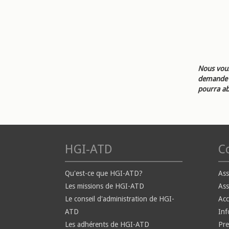
Nous vous
demande d
pourra ab
HGI-ATD
Co
Qu'est-ce que HGI-ATD?
Ass
Les missions de HGI-ATD
Ass
Le conseil d'administration de HGI-
Ac
ATD
Inf
Les adhérents de HGI-ATD
Pre