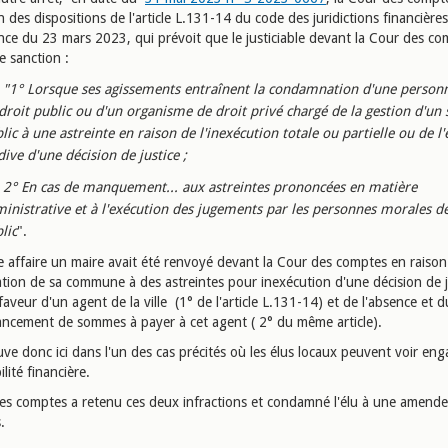
n des dispositions de l'article L.131-14 du code des juridictions financière
nce du 23 mars 2023, qui prévoit que le justiciable devant la Cour des co
e sanction :
"1° Lorsque ses agissements entraînent la condamnation d'une person
droit public ou d'un organisme de droit privé chargé de la gestion d'un 
lic à une astreinte en raison de l'inexécution totale ou partielle ou de l
dive d'une décision de justice ;
2° En cas de manquement... aux astreintes prononcées en matière
inistrative et à l'exécution des jugements par les personnes morales de
lic
".
e affaire un maire avait été renvoyé devant la Cour des comptes en raison
ion de sa commune à des astreintes pour inexécution d'une décision de j
aveur d'un agent de la ville (1° de l'article L.131-14) et de l'absence et d
ncement de sommes à payer à cet agent ( 2° du même article).
ve donc ici dans l'un des cas précités où les élus locaux peuvent voir eng
ilité financière.
es comptes a retenu ces deux infractions et condamné l'élu à une amend
.