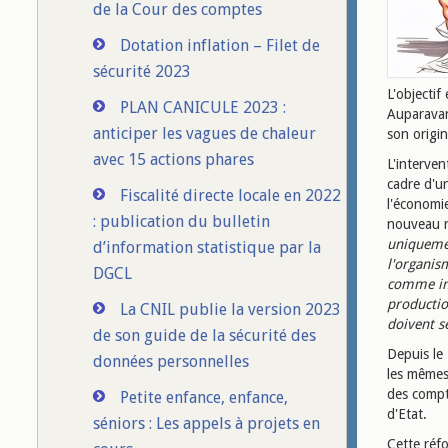
de la Cour des comptes
Dotation inflation – Filet de
sécurité 2023
L'objecti
PLAN CANICULE 2023 :
Auparavant
anticiper les vagues de chaleur
son origi
avec 15 actions phares
L'interven
cadre d'
Fiscalité directe locale en 2022
l'économie
: publication du bulletin
nouveau r
uniquemen
d’information statistique par la
l'organis
DGCL
comme imp
productio
La CNIL publie la version 2023
doivent s
de son guide de la sécurité des
Depuis le 
données personnelles
les mêmes
des compt
Petite enfance, enfance,
d'Etat.
séniors : Les appels à projets en
Cette réfo