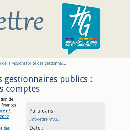
 de la responsabilité des gestionnai...
 gestionnaires publics :
es comptes
ation de
e finances
Paru dans :
ce n°
 2022
Info-lettre n°333
Date :
re des