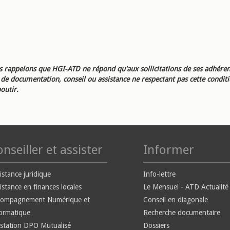
 rappelons que HGI-ATD ne répond qu'aux sollicitations de ses adhéren
e documentation, conseil ou assistance ne respectant pas cette condit
outir.
nseiller et assister
Informer
istance juridique
Info-lettre
istance en finances locales
Le Mensuel - ATD Actualité
compagnement Numérique et
Conseil en diagonale
ormatique
Recherche documentaire
station DPO Mutualisé
Dossiers