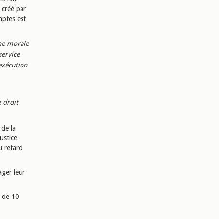
s créé par
mptes est
ne morale
service
'exécution
 droit
 de la
ustice
u retard
ager leur
e de 10