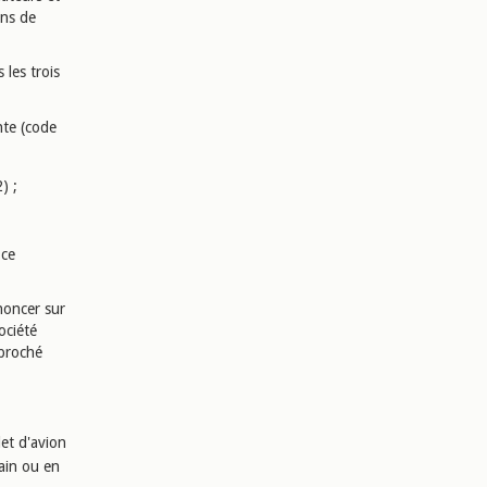
ons de
 les trois
nte (code
) ;
 ce
noncer sur
ociété
eproché
let d'avion
rain ou en