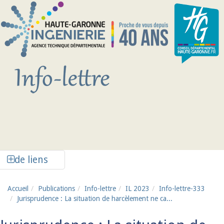
Aller au contenu principal
Afficher la colonne de liens latéraux
de liens
Accueil
Publications
Info-lettre
IL 2023
Info-lettre-333
Jurisprudence : La situation de harcèlement ne ca...