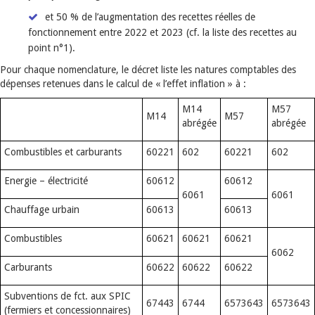
et 50 % de l’augmentation des recettes réelles de
fonctionnement entre 2022 et 2023 (cf. la liste des recettes au
point n°1).
Pour chaque nomenclature, le décret liste les natures comptables des
dépenses retenues dans le calcul de « l’effet inflation » à :
M14
M57
M14
M57
abrégée
abrégée
Combustibles et carburants
60221
602
60221
602
Energie – électricité
60612
60612
6061
6061
Chauffage urbain
60613
60613
Combustibles
60621
60621
60621
6062
Carburants
60622
60622
60622
Subventions de fct. aux SPIC
67443
6744
6573643
6573643
(fermiers et concessionnaires)