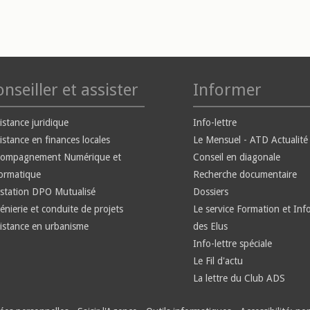
nseiller et assister
Informer
istance juridique
Info-lettre
istance en finances locales
Le Mensuel - ATD Actualité
compagnement Numérique et
Conseil en diagonale
ormatique
Recherche documentaire
station DPO Mutualisé
Dossiers
énierie et conduite de projets
Le service Formation et Inf
istance en urbanisme
des Elus
Info-lettre spéciale
Le Fil d'actu
La lettre du Club ADS