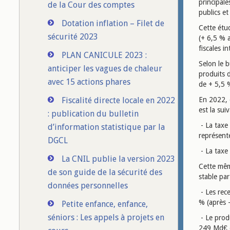
principale
de la Cour des comptes
publics et
Dotation inflation – Filet de
Cette étud
sécurité 2023
(+ 6,5 % 
fiscales i
PLAN CANICULE 2023 :
Selon le b
anticiper les vagues de chaleur
produits 
avec 15 actions phares
de + 5,5 
Fiscalité directe locale en 2022
En 2022, d
est la sui
: publication du bulletin
- La taxe 
d’information statistique par la
représente
DGCL
- La taxe 
La CNIL publie la version 2023
Cette mêm
de son guide de la sécurité des
stable pa
données personnelles
- Les rece
% (après 
Petite enfance, enfance,
séniors : Les appels à projets en
- Le prod
249 Md€ 