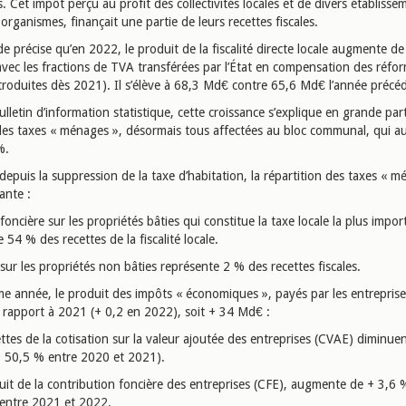
s. Cet impôt perçu au profit des collectivités locales et de divers établisse
 organismes, finançait une partie de leurs recettes fiscales.
e précise qu’en 2022, le produit de la fiscalité directe locale augmente d
avec les fractions de TVA transférées par l’État en compensation des réfo
ntroduites dès 2021). Il s’élève à 68,3 Md€ contre 65,6 Md€ l’année précé
ulletin d’information statistique, cette croissance s’explique en grande part
des taxes « ménages », désormais tous affectées au bloc communal, qui 
%.
epuis la suppression de la taxe d’habitation, la répartition des taxes « m
vante :
foncière sur les propriétés bâties qui constitue la taxe locale la plus impor
 54 % des recettes de la fiscalité locale.
sur les propriétés non bâties représente 2 % des recettes fiscales.
e année, le produit des impôts « économiques », payés par les entreprise
r rapport à 2021 (+ 0,2 en 2022), soit + 34 Md€ :
ttes de la cotisation sur la valeur ajoutée des entreprises (CVAE) diminue
- 50,5 % entre 2020 et 2021).
uit de la contribution foncière des entreprises (CFE), augmente de + 3,6 %
entre 2021 et 2022.