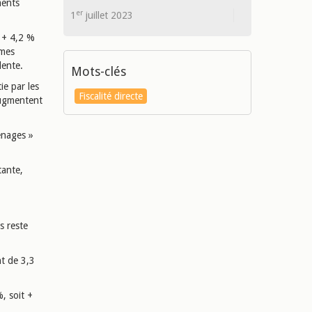
ments
er
1
juillet 2023
e + 4,2 %
rmes
dente.
Mots-clés
ie par les
Fiscalité directe
augmentent
énages »
tante,
s reste
nt de 3,3
, soit +