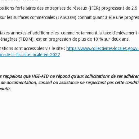
sitions forfaitaires des entreprises de réseaux (IFER) progressent de 2,9
 sur les surfaces commerciales (TASCOM) connait quant à elle une progre
s taxes annexes et additionnelles, comme notamment la taxe d’enlèvement
énagères (TEOM), est en progression de plus de 10 % sur deux ans.
ations sont accessibles via le site :
https://www.collectivites-locales.gouv.
an-de-la-fiscalite-locale-en-2022
 rappelons que HGI-ATD ne répond qu'aux sollicitations de ses adhéren
e documentation, conseil ou assistance ne respectant pas cette condit
outir.