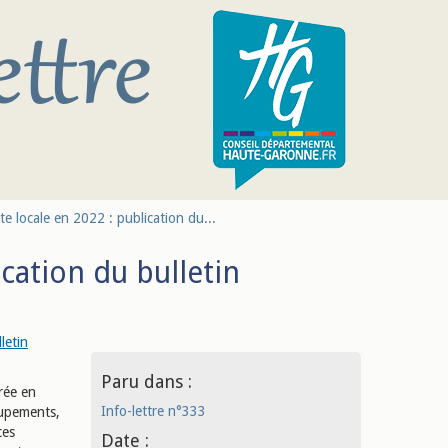
cte locale en 2022 : publication du...
ication du bulletin
letin
Paru dans :
rée en
Info-lettre n°333
oupements,
ces
Date :