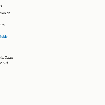
 %.
ssion de
 des
fr/bis-
ts. Toute
ion ne