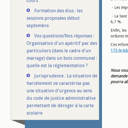
cours
- Les impo
Formation des élus : les
- La taxe
sessions proposées début
6,7 %.
septembre
Enfin, le
Vos questions/Nos réponses :
ordures m
Organisation d'un apéritif par des
Ces inform
particuliers (dans le cadre d’un
175-le-bil
mariage) dans un bois communal :
quelle est la réglementation ?
Nous vous
Jurisprudence : La situation de
demande d
pourra ab
harcèlement ne caractérise pas
une situation d'urgence au sens
du code de justice administrative
permettant de déroger à la carte
scolaire